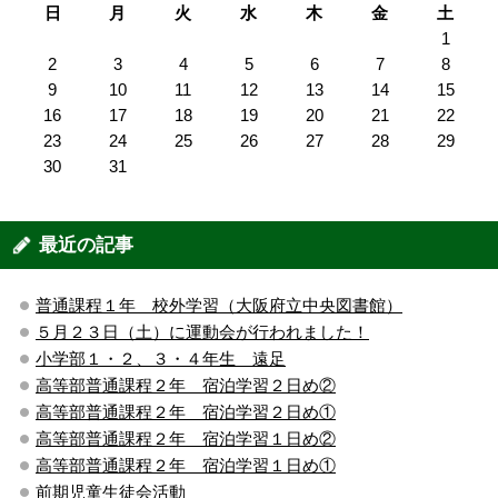
日
月
火
水
木
金
土
1
2
3
4
5
6
7
8
9
10
11
12
13
14
15
16
17
18
19
20
21
22
23
24
25
26
27
28
29
30
31
最近の記事
普通課程１年 校外学習（大阪府立中央図書館）
５月２３日（土）に運動会が行われました！
小学部１・２、３・４年生 遠足
高等部普通課程２年 宿泊学習２日め②
高等部普通課程２年 宿泊学習２日め①
高等部普通課程２年 宿泊学習１日め②
高等部普通課程２年 宿泊学習１日め①
前期児童生徒会活動