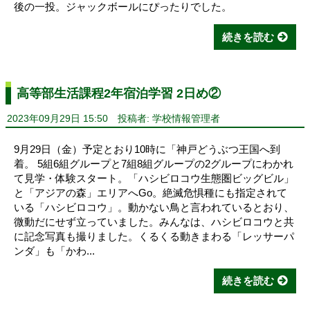
後の一投。ジャックボールにぴったりでした。
続きを読む
高等部生活課程2年宿泊学習 2日め②
2023年09月29日 15:50
投稿者: 学校情報管理者
9月29日（金）予定とおり10時に「神戸どうぶつ王国へ到
着。 5組6組グループと7組8組グループの2グループにわかれ
て見学・体験スタート。「ハシビロコウ生態圏ビッグビル」
と「アジアの森」エリアへGo。絶滅危惧種にも指定されて
いる「ハシビロコウ」。動かない鳥と言われているとおり、
微動だにせず立っていました。みんなは、ハシビロコウと共
に記念写真も撮りました。くるくる動きまわる「レッサーパ
ンダ」も「かわ...
続きを読む