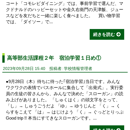
コート「コモレビダイニング」では、事前学習で選んだ、マ
クドナルドのハッピーセットや金久右衛門の天津飯、ジュー
スなどを友だちと一緒に楽しく食べました。 買い物学習
では、「ダイソー」で...
続きを読む
高等部生活課程２年 宿泊学習１日め①
2023年09月28日 15:40
投稿者: 学校情報管理者
●9月28日（木）待ちに待った｢宿泊学習｣当日です。みんな
ワクワクの表情でバスホールに集合して「出発式」。実行委
員の生徒の皆さんから、みんなで決めた「スローガン」の読
み上げがありました。 「しゅくはく」の頭文字をとって、
「し」→ しゅうごうだよ 「ゆ」→ ゆうじんと 「く」→ く
らすをこえて 「は」→ はじけよう 「く」→ ぐっどとりっぷ
Good trip !! 本当にすてきなスローガンです。...