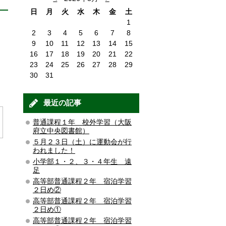
日
月
火
水
木
金
土
1
2
3
4
5
6
7
8
9
10
11
12
13
14
15
16
17
18
19
20
21
22
23
24
25
26
27
28
29
30
31
最近の記事
普通課程１年 校外学習（大阪
府立中央図書館）
５月２３日（土）に運動会が行
われました！
小学部１・２、３・４年生 遠
足
高等部普通課程２年 宿泊学習
２日め②
高等部普通課程２年 宿泊学習
２日め①
高等部普通課程２年 宿泊学習