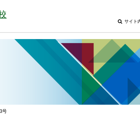
校
サイト
3号