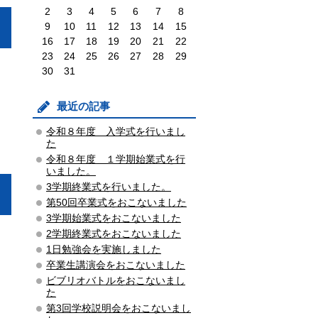
2
3
4
5
6
7
8
9
10
11
12
13
14
15
16
17
18
19
20
21
22
23
24
25
26
27
28
29
30
31
最近の記事
令和８年度 入学式を行いまし
た
令和８年度 １学期始業式を行
いました。
3学期終業式を行いました。
第50回卒業式をおこないました
3学期始業式をおこないました
2学期終業式をおこないました
1日勉強会を実施しました
卒業生講演会をおこないました
ビブリオバトルをおこないまし
た
第3回学校説明会をおこないまし