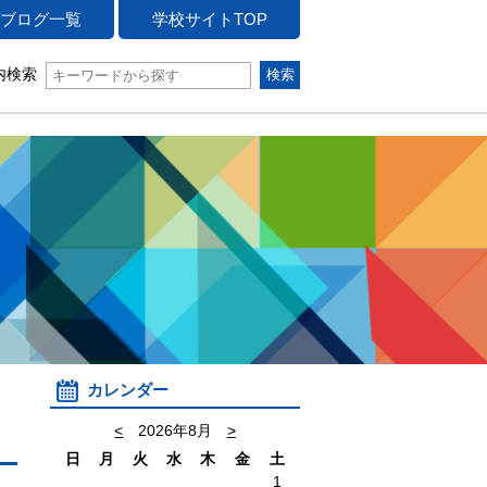
ブログ一覧
学校サイトTOP
内検索
カレンダー
<
2026年8月
>
日
月
火
水
木
金
土
1