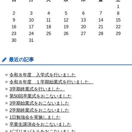
1
2
3
4
5
6
7
8
9
10
11
12
13
14
15
16
17
18
19
20
21
22
23
24
25
26
27
28
29
30
31
最近の記事
令和８年度 入学式を行いました
令和８年度 １学期始業式を行いました。
3学期終業式を行いました。
第50回卒業式をおこないました
3学期始業式をおこないました
2学期終業式をおこないました
1日勉強会を実施しました
卒業生講演会をおこないました
ビブリオバトルをおこないました