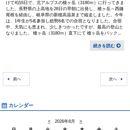
けて4泊5日で、北アルプスの槍ヶ岳（3180ｍ）に行ってきま
した。長野県の上高地を28日の早朝に出発し、槍ヶ岳～西鎌
尾根を経由し、岐阜県の新穂高温泉まで縦走しました。今年
は、1年生が5名参加し総勢8名での合宿となりました。合宿
中、天気にも恵まれ、少しきつかったですが、最高の登山と
なりました。 槍ヶ岳（3180ｍ）直下にて 槍ヶ岳をバック...
続きを読む
前へ
次へ
カレンダー
<
2026年8月
>
日
月
火
水
木
金
土