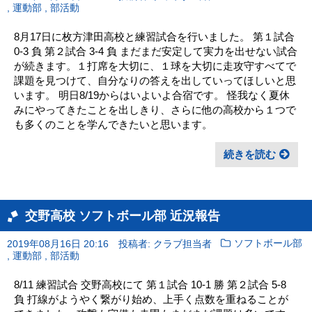
,
,
運動部
部活動
8月17日に枚方津田高校と練習試合を行いました。 第１試合
0-3 負 第２試合 3-4 負 まだまだ安定して実力を出せない試合
が続きます。１打席を大切に、１球を大切に走攻守すべてで
課題を見つけて、自分なりの答えを出していってほしいと思
います。 明日8/19からはいよいよ合宿です。 怪我なく夏休
みにやってきたことを出しきり、さらに他の高校から１つで
も多くのことを学んできたいと思います。
続きを読む
交野高校 ソフトボール部 近況報告
2019年08月16日 20:16
投稿者: クラブ担当者
ソフトボール部
,
,
運動部
部活動
8/11 練習試合 交野高校にて 第１試合 10-1 勝 第２試合 5-8
負 打線がようやく繋がり始め、上手く点数を重ねることが