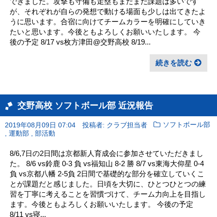
できました。攻撃も守備も走塁もまだまだ課題は多いです
が、それぞれが自らの発想で動ける場面も少しは出てきたよ
うに思います。合宿に向けてチームカラーを明確にしていき
たいと思います。今後ともよろしくお願いいたします。 今
後の予定 8/17 vs枚方津田@交野高校 8/19...
続きを読む
交野高校 ソフトボール部 近況報告
2019年08月09日 07:04
投稿者: クラブ担当者
ソフトボール部
,
,
運動部
部活動
8/6,7日の2日間は京都新人育成会に参加させていただきまし
た。 8/6 vs鈴鹿 0-3 負 vs福知山 8-2 勝 8/7 vs東海大仰星 0-4
負 vs京都八幡 2-5負 2日間で基礎的な部分を確立していくこ
とが課題だと感じました。日頃を大切に、ひとつひとつの練
習を丁寧に考えることを習慣づけて、チーム力向上を目指し
ます。今後ともよろしくお願いいたします。 今後の予定
8/11 vs寝...