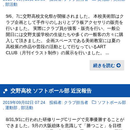
,
部活動
9/6、7に交野高校文化祭が開催されました。 本校美術部はク
ラブ企画として手作りのしおりとプラ板アクセサリの販売を
行いました。 実際にクラブ員が接客・販売を行い、一般公
開日には交野支援学校の生徒たちや多くの一般客の方々に購
入して頂きました。 企画スペースである美術教室には夏の
高校展の作品や普段の活動として行なっているART
CLUB（月刊イラスト制作）の展示を行いました。 ...
続きを読む
交野高校 ソフトボール部 近況報告
2019年09月02日 07:24
投稿者: クラブ担当者
ソフトボール部
,
,
運動部
部活動
8/31,9/1に行われた研修リーグCリーグで見事優勝することが
できました。9月の大阪総体を意識して「勝つこと」を目標