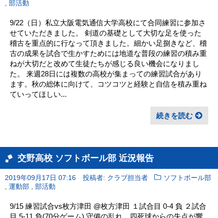
,
部活動
9/22（日）私立大阪電気通信大学高校にて合同練習に参加さ
せていただきました。 剣道の基礎として大切な足を使った
稽古を重点的に行なって頂きました。細かい足捌きなど、稽
古の成果を試合で生かすためには地道な普段の練習の積み重
ねが大切だと改めて生徒たちが感じる良い機会になりまし
た。 来週28日には複数の高校が集まっての練習試合があり
ます。秋の総体に向けて、コツコツと経験と自信を積み重ね
ていってほしい...
続きを読む
交野高校 ソフトボール部 近況報告
2019年09月17日 07:16
投稿者: クラブ担当者
ソフトボール部
,
,
運動部
部活動
9/15 練習試合vs枚方津田 @枚方津田 １試合目 0-4 負 ２試合
目 5-11 負(70分ゲーム) 守備の乱れ、四死球からの失点が響