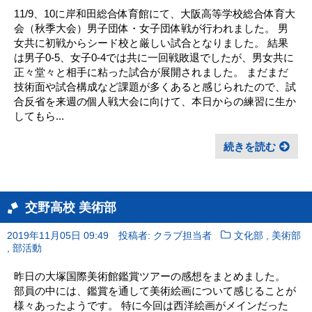
11/9、10に岸和田総合体育館にて、大阪高等学校総合体育大
会（秋季大会）男子団体・女子団体戦が行われました。 男
女共に初戦からシード校と厳しい試合となりました。 結果
は男子0-5、女子0-4では共に一回戦敗退でしたが、男女共に
正々堂々と相手に粘った試合が展開されました。 まだまだ
技術面や試合構成など課題が多くあると感じられたので、試
合反省を来週の個人戦大会に向けて、本日からの練習に生か
してもら...
続きを読む
交野高校 美術部
,
2019年11月05日 09:49
投稿者: クラブ担当者
文化部
美術部
,
部活動
昨日の大塚国際美術館鑑賞ツアーの感想をまとめました。
部員の中には、鑑賞を通して美術絵画について感じることが
様々あったようです。 特に今回は西洋絵画がメインだった