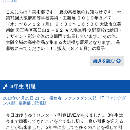
部活動
こんにちは！美術部です。 夏の高校展のお知らせです。 ☆
第71回大阪府高等学校美術・工芸展 ２０１９年８／７
（水）〜８／１２（月） ９：３０〜１６：３０ 大阪市立美
術館 天王寺区茶臼山１－８２ ★入場無料 交野高校は絵画・
デザイン・彫刻立体の３部門で出展しています。 その他、
大阪全域の高校作品が集まる大規模な展示となります。 是
非観に来てください！！ ↓搬入（８／５月）の様子
続きを読む
3年生 引退
2019年04月29日 21:41
投稿者: ファンクダンス部
ファンクダ
,
,
ンス部
運動部
部活動
今日はゆうゆうセンターで引退LIVEがありました。 3年生は
今まで頑張ってきたことを全て出し切り、良い引退を迎える
ことが出来ました。 2年生に少しでも多くのことを残して引