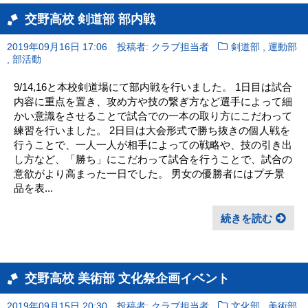
交野高校 剣道部 部内戦
,
2019年09月16日 17:06
投稿者: クラブ担当者
剣道部
運動部
,
部活動
9/14,16と本校剣道場にて部内戦を行いました。 1日目は試合
内容に重点を置き、攻め方や技の繋ぎ方など選手によって細
かい意識をさせることで試合での一本の取り方にこだわって
練習を行いました。 2日目は大会形式で勝ち抜きの個人戦を
行うことで、一人一人が相手によっての戦略や、技の引き出
し方など、「勝ち」にこだわって試合を行うことで、試合の
意欲がより高まった一日でした。 男女の優勝者にはプチ景
品を表...
続きを読む
交野高校 美術部 文化祭企画イベント
,
2019年09月15日 20:30
投稿者: クラブ担当者
文化部
美術部