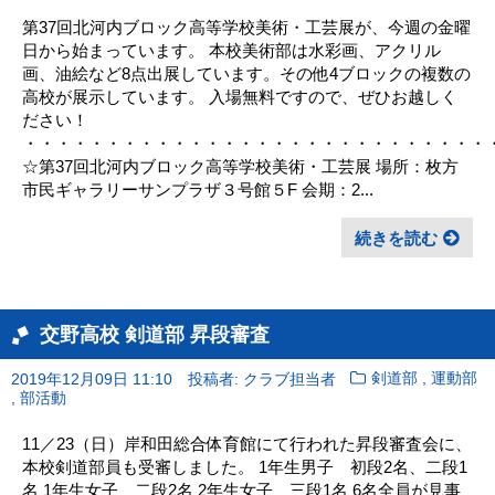
第37回北河内ブロック高等学校美術・工芸展が、今週の金曜
日から始まっています。 本校美術部は水彩画、アクリル
画、油絵など8点出展しています。その他4ブロックの複数の
高校が展示しています。 入場無料ですので、ぜひお越しく
ださい！
・・・・・・・・・・・・・・・・・・・・・・・・・・・・
☆第37回北河内ブロック高等学校美術・工芸展 場所：枚方
市民ギャラリーサンプラザ３号館５F 会期：2...
続きを読む
交野高校 剣道部 昇段審査
,
2019年12月09日 11:10
投稿者: クラブ担当者
剣道部
運動部
,
部活動
11／23（日）岸和田総合体育館にて行われた昇段審査会に、
本校剣道部員も受審しました。 1年生男子 初段2名、二段1
名 1年生女子 二段2名 2年生女子 三段1名 6名全員が見事