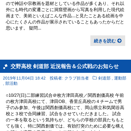
ので神話や宗教画を題材としている作品が多くあり、それ以
外にも時代の変遷ごとに洞窟壁画から写真を利用した現代絵
画まで、美術といえばこんな作品...と見たことある絵画を中
心にたくさんの作品が展示されていることもあったからだと
思います。 疑問...
続きを読む
交野高校 剣道部 近況報告＆公式戦のお知らせ
,
2019年11月04日 18:42
投稿者: クラブ担当者
剣道部
運動部
,
部活動
○10/27(日)二部練習試合＠枚方津田高校／関西創価高校 午前
の枚方津田高校にて、津田OB、香里丘高校の４チームで男
子のみ参加、午後は関西創価高校にて、岡山県立和気閑谷高
校と３校で合同練習、試合をさせていただきました。 試合
の一本を取るという気持ちが、どちらの学校の部員たちもと
ても強く、特に関西創価では、有効打突のために必要な構え