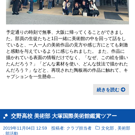
予定通りの時刻で無事、大阪に帰ってくることができまし
た。部員の生徒たちと1日一緒に美術館の中を回って話をし
ていると、一人一人の美術作品の見方や感じ方にとても刺激
と感動を与えているように感じられました。 また、作品に
描かれている表面の情報だけでなく、「なぜ、この絵を描い
たんだろう？」「どんな素材を使い、どんな技法で描かれた
んだろう？」などと、再現された陶板画の作品に触れて、キ
ャプションを一生懸命...
続きを読む
交野高校 美術部 大塚国際美術館鑑賞ツアー
,
2019年11月04日 12:59
投稿者: クラブ担当者
文化部
美術部
,
部活動