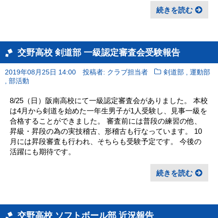
続きを読む
交野高校 剣道部 一級認定審査会受験報告
,
2019年08月25日 14:00
投稿者: クラブ担当者
剣道部
運動部
,
部活動
8/25（日）阪南高校にて一級認定審査会がありました。 本校
は4月から剣道を始めた一年生男子が1人受験し、見事一級を
合格することができました。 審査前には普段の練習の他、
昇級・昇段の為の実技稽古、形稽古も行なっています。 10
月には昇段審査も行われ、そちらも受験予定です。 今後の
活躍にも期待です。
続きを読む
交野高校 ソフトボール部 近況報告