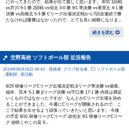
にやってきたので、結果が出て嬉しく思います。 8/31 1回戦
vs芥川 9-1 勝 2回戦 vs伯太 3-0 勝 9/1 準決勝 vs香里丘 4-1 勝
決勝 vs高槻北 5-3 勝 Cリーグ出場決定戦から7試合連続で勝
たなければ優勝はなかったので、とても良い経験になりま...
続きを読む
交野高校 ソフトボール部 近況報告
2019年08月26日 08:43
投稿者: クラブ担当者
ソフトボール部
,
,
運動部
部活動
8/25 研修リーグCリーグ出場決定戦 βリーグ準決勝 vs柴島、
福井、茨木 5-1 勝 βリーグ決勝 vs守口東 17-1 勝 内容は満足
いくものではなかったですが、なんとかCリーグ出場を決め
ることができました。今週にCリーグが開催されるので、こ
こで結果を出せるよう頑張っていきたいと思います。 今後
の予定 8/31 研修リーグCリーグ @伯太 9/1 研修リーグCリー
グ @咲くやこの花 9...