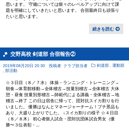
思います。 守備については個々のレベルアップに向けて課
題を明確にしていきたいと思います。 合宿最終日も頑張り
たいと思います。
続きを読む
交野高校 剣道部 合宿報告②
,
2019年08月20日 20:30
投稿者: クラブ担当者
剣道部
運動部
,
部活動
☆３日目（８／７水） 体操・ランニング・トレーニング→
朝食→体育館移動→全体稽古→技量別稽古→全体稽古 大休
憩・昼食 技量別形稽古→師範代による講義・全体稽古→地
稽古→終了 この日は宿舎に帰って、団対抗スイカ割りを行
いました。 優勝はなんとマネージャーチーム！プチ景品も
あり、大盛り上がりでした。 ↓スイカ割りの様子 ☆４日目
（８／８木） 初心者個人試合・団対抗団体試合男女（優
勝〜３位表彰・...