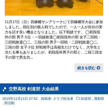
11月17日（日）四條畷サンアリーナにて四條畷市大会に参加
しました。段位別の個人戦でしたので、一人一人が自分の実
力を試す良い機会となりました。以下戦績です。 ◯初段段
外の部 男子３位・一回線敗退◯初段段外の部 女子二回戦・
三回戦敗退◯二、三段の部 男子一回戦・二回戦敗退◯二、
三段の部 女子３位 対戦相手は高校生だけでなく、大学生と
当たる事もありましたが、初段段外男子の部と、二段三段女
子の部で男女共...
続きを読む
交野高校 剣道部 大会結果
,
2019年11月11日 07:52
投稿者: クラブ担当者
剣道部
運動部
,
部活動