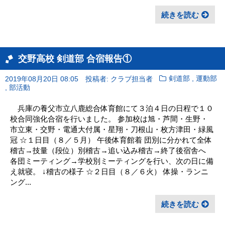
続きを読む
交野高校 剣道部 合宿報告①
,
2019年08月20日 08:05
投稿者: クラブ担当者
剣道部
運動部
,
部活動
兵庫の養父市立八鹿総合体育館にて３泊４日の日程で１０
校合同強化合宿を行いました。 参加校は旭・芦間・生野・
市立東・交野・電通大付属・星翔・刀根山・枚方津田・緑風
冠 ☆１日目（８／５月） 午後体育館着 団別に分かれて全体
稽古→技量（段位）別稽古→追い込み稽古→終了後宿舎へ
各団ミーティング→学校別ミーティングを行い、次の日に備
え就寝。 ↓稽古の様子 ☆２日目（８／６火） 体操・ランニ
ング...
続きを読む