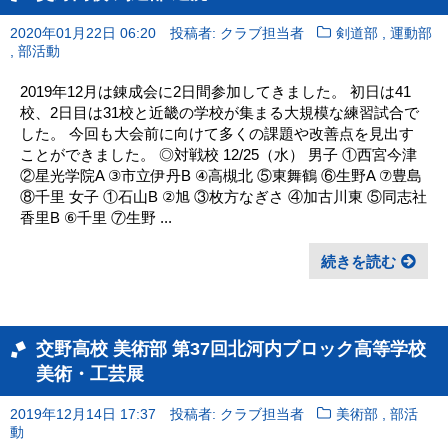
,
2020年01月22日 06:20
投稿者: クラブ担当者
剣道部
運動部
,
部活動
2019年12月は錬成会に2日間参加してきました。 初日は41
校、2日目は31校と近畿の学校が集まる大規模な練習試合で
した。 今回も大会前に向けて多くの課題や改善点を見出す
ことができました。 ◎対戦校 12/25（水） 男子 ①西宮今津
②星光学院A ③市立伊丹B ④高槻北 ⑤東舞鶴 ⑥生野A ⑦豊島
⑧千里 女子 ①石山B ②旭 ③枚方なぎさ ④加古川東 ⑤同志社
香里B ⑥千里 ⑦生野 ...
続きを読む
交野高校 美術部 第37回北河内ブロック高等学校
美術・工芸展
,
2019年12月14日 17:37
投稿者: クラブ担当者
美術部
部活
動