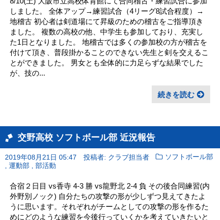
8/10(土) 大阪市立高校体育館にて合同稽古・練習試合に参加
しました。 全体アップ→練習試合（4リーグ8試合程度）→
地稽古 初心者は剣道場にて昇級のための稽古をご指導頂き
ました。 複数の高校の他、中学生も参加しており、充実し
た1日となりました。 地稽古では多くの参加校の方が稽古を
付けて頂き、普段掛かることのできない先生と剣を交えるこ
とができました。 男女とも全体的に力足らずな結果でした
が、技の...
続きを読む
交野高校 ソフトボール部 近況報告
2019年08月21日 05:47
投稿者: クラブ担当者
ソフトボール部
,
,
運動部
部活動
合宿２日目 vs香寺 4-3 勝 vs龍野北 2-4 負 その後合同練習(内
外野別ノック) 自分たちの攻撃の形が少しずつ見えてきたよ
うに思います。それぞれがチームとしての攻撃の形を作るた
めにどのような練習を今後行っていくかを考えていきたいと