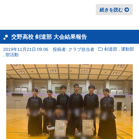
続きを読む
交野高校 剣道部 大会結果報告
,
2019年11月21日 09:06
投稿者: クラブ担当者
剣道部
運動部
,
部活動