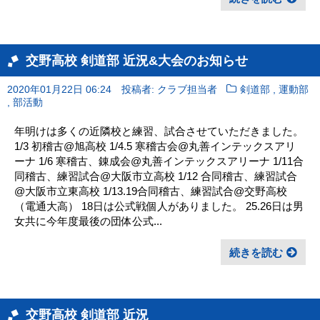
交野高校 剣道部 近況&大会のお知らせ
,
2020年01月22日 06:24
投稿者: クラブ担当者
剣道部
運動部
,
部活動
年明けは多くの近隣校と練習、試合させていただきました。
1/3 初稽古@旭高校 1/4.5 寒稽古会@丸善インテックスアリ
ーナ 1/6 寒稽古、錬成会@丸善インテックスアリーナ 1/11合
同稽古、練習試合@大阪市立高校 1/12 合同稽古、練習試合
@大阪市立東高校 1/13.19合同稽古、練習試合@交野高校
（電通大高） 18日は公式戦個人がありました。 25.26日は男
女共に今年度最後の団体公式...
続きを読む
交野高校 剣道部 近況