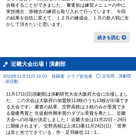
合格することができました。 審査前は練習メニューの中に
実技稽古、形稽古の練習も取り入れて行っています。 今回
の結果を自信に変えて、１２月の練成会、１月の新人戦に生
かして頂きたいと思います。
続きを読む
近畿大会出場！演劇部
,
2019年11月21日 16:03
投稿者: クラブ担当者
文化部
演劇部
,
部活動
11月17日(日)演劇部は演劇研究大会大阪府大会に出場しまし
た。 この大会は大阪府の加盟校113校のうち13校が出場でき
る大会です。 審査の結果、交野高校は３校のみが受賞でき
る最優秀賞と 生徒創作脚本賞のダブル受賞を果たし、近畿
大会への出場が決定しました！ 近畿大会は11月22日～24日
に開催されます。 交野高校は上演13番11月24日(日) 「世界
は音と光でできている」作・足羽錬也 11：1...