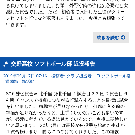
き負けてしまいました。打撃、外野守備の強化が必要だと実
感した試合でした。 ただ、初心者で入部した生徒がクリー
ンヒットを打つなど収穫もありました。 今後とも頑張って
いきます。
続きを読む
交野高校 ソフトボール部 近況報告
2019年09月17日 07:16
投稿者: クラブ担当者
ソフトボール部
,
,
運動部
部活動
9/16 練習試合vs北千里 @北千里 １試合目 2-3 負 ２試合目 6-
4 勝 チャンスで得点につながる打撃をすることを目標に試合
を行いました。 積極性が足りなかったり、打席に入る前の
準備が足りなかったりと、上手くいかないことも多いです
が、必死に考えている姿は見えているので、今後に期待した
いと思います。 ２試合目には高校から投手を始めた生徒が
１試合投げきり、勝ちにつなげてくれました。この経験...