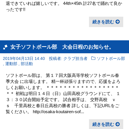
退できていれば嬉しいです。 44th×45th 計27名で踊れて良か
ったです!!
続きを読む
女子ソフトボール部 大会日程のお知らせ。
2019年04月13日 14:40
投稿者: クラブ担当者
ソフトボール部
,
,
運動部
部活動
ソフトボール部は、 第１７回大阪高等学校ソフトボール春
季大会 に出場します。 精一杯頑張りますので、応援をよろ
しくお願いします。 ＊＊＊＊＊＊＊＊＊＊＊＊＊＊＊＊＊
＊＊ 初戦は明日１４日（日）山田高校グラウンドにて、 １
３：３０試合開始予定です。 試合相手は、 交野高校 ｖ
ｓ 千里高校と春日丘高校の勝者 詳しくは、下記URLをご
覧ください。 http://osaka-koutairen-sof...
続きを読む