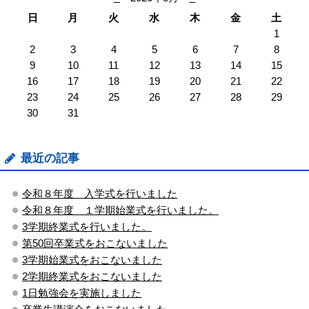
日
月
火
水
木
金
土
1
2
3
4
5
6
7
8
9
10
11
12
13
14
15
16
17
18
19
20
21
22
23
24
25
26
27
28
29
30
31
最近の記事
令和８年度 入学式を行いました
令和８年度 １学期始業式を行いました。
3学期終業式を行いました。
第50回卒業式をおこないました
3学期始業式をおこないました
2学期終業式をおこないました
1日勉強会を実施しました