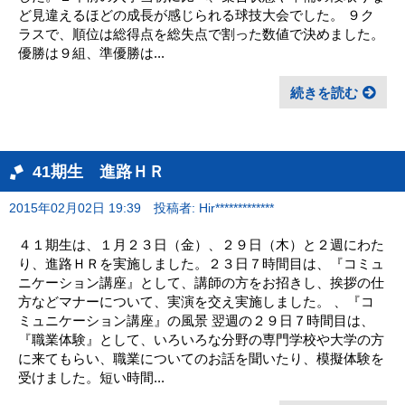
ど見違えるほどの成長が感じられる球技大会でした。 ９ク
ラスで、順位は総得点を総失点で割った数値で決めました。
優勝は９組、準優勝は...
続きを読む
41期生 進路ＨＲ
2015年02月02日 19:39
投稿者: Hir*************
４１期生は、１月２３日（金）、２９日（木）と２週にわた
り、進路ＨＲを実施しました。２３日７時間目は、『コミュ
ニケーション講座』として、講師の方をお招きし、挨拶の仕
方などマナーについて、実演を交え実施しました。 、『コ
ミュニケーション講座』の風景 翌週の２９日７時間目は、
『職業体験』として、いろいろな分野の専門学校や大学の方
に来てもらい、職業についてのお話を聞いたり、模擬体験を
受けました。短い時間...