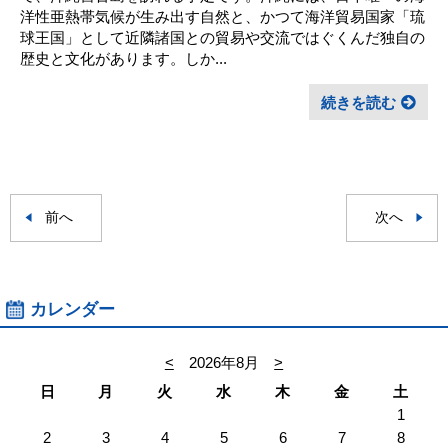
洋性亜熱帯気候が生み出す自然と、かつて海洋貿易国家「琉
球王国」として近隣諸国との貿易や交流ではぐくんだ独自の
歴史と文化があります。しか...
続きを読む
前へ
次へ
カレンダー
<
2026年8月
>
日
月
火
水
木
金
土
1
2
3
4
5
6
7
8