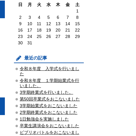
日
月
火
水
木
金
土
1
2
3
4
5
6
7
8
9
10
11
12
13
14
15
16
17
18
19
20
21
22
23
24
25
26
27
28
29
30
31
最近の記事
令和８年度 入学式を行いまし
た
令和８年度 １学期始業式を行
いました。
3学期終業式を行いました。
第50回卒業式をおこないました
3学期始業式をおこないました
2学期終業式をおこないました
1日勉強会を実施しました
卒業生講演会をおこないました
ビブリオバトルをおこないまし