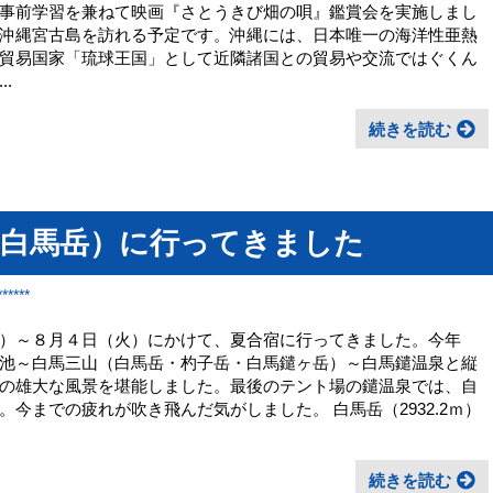
事前学習を兼ねて映画『さとうきび畑の唄』鑑賞会を実施しまし
沖縄宮古島を訪れる予定です。沖縄には、日本唯一の海洋性亜熱
貿易国家「琉球王国」として近隣諸国との貿易や交流ではぐくん
.
続きを読む
（白馬岳）に行ってきました
*****
）～８月４日（火）にかけて、夏合宿に行ってきました。今年
池～白馬三山（白馬岳・杓子岳・白馬鑓ヶ岳）～白馬鑓温泉と縦
の雄大な風景を堪能しました。最後のテント場の鑓温泉では、自
今までの疲れが吹き飛んだ気がしました。 白馬岳（2932.2ｍ）
続きを読む