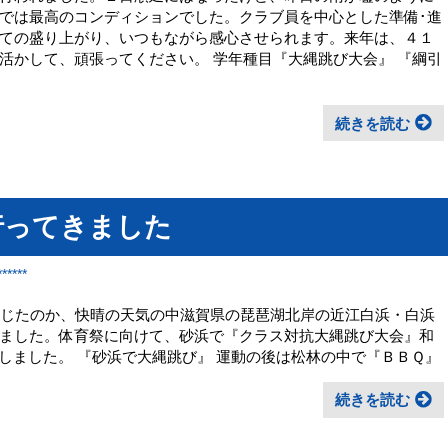
では最高のコンディションでした。クラブ員を中心とした準備･進
ての盛り上がり、いつもながら感心させられます。来年は、４１
活かして、頑張ってください。 学年種目『大縄跳び大会』 『綱引
続きを読む
行ってきました
*****
じたのか、快晴の天気の中滋賀県の琵琶湖北岸の近江白浜・白浜
ました。体育祭に向けて、砂浜で『クラス対抗大縄跳び大会』和
しました。 『砂浜で大縄跳び』 運動の後は松林の中で『ＢＢＱ』
続きを読む