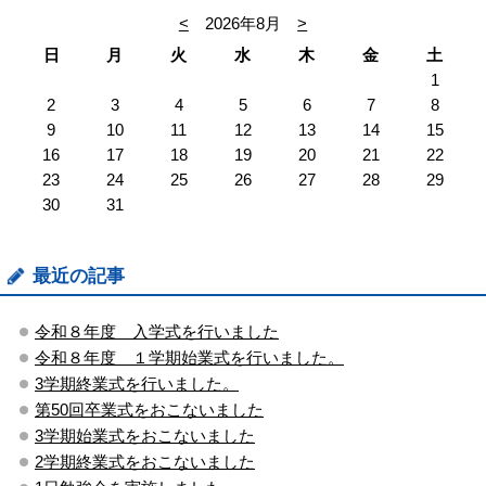
<
2026年8月
>
日
月
火
水
木
金
土
1
2
3
4
5
6
7
8
9
10
11
12
13
14
15
16
17
18
19
20
21
22
23
24
25
26
27
28
29
30
31
最近の記事
令和８年度 入学式を行いました
令和８年度 １学期始業式を行いました。
3学期終業式を行いました。
第50回卒業式をおこないました
3学期始業式をおこないました
2学期終業式をおこないました