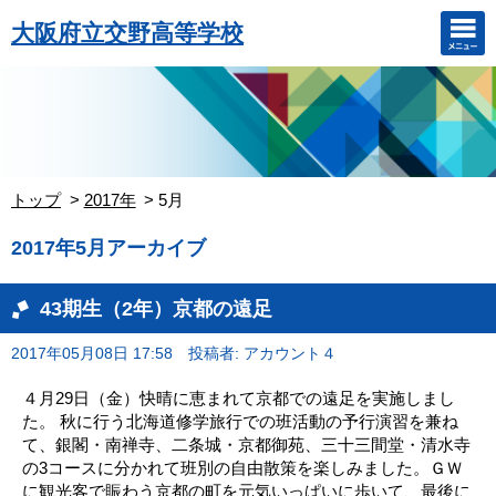
大阪府立交野高等学校
トップ
2017年
5月
2017年5月アーカイブ
43期生（2年）京都の遠足
2017年05月08日 17:58
投稿者: アカウント４
４月29日（金）快晴に恵まれて京都での遠足を実施しまし
た。 秋に行う北海道修学旅行での班活動の予行演習を兼ね
て、銀閣・南禅寺、二条城・京都御苑、三十三間堂・清水寺
の3コースに分かれて班別の自由散策を楽しみました。ＧＷ
に観光客で賑わう京都の町を元気いっぱいに歩いて、最後に