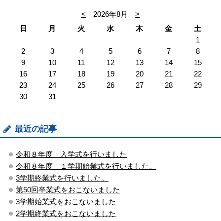
<
2026年8月
>
日
月
火
水
木
金
土
1
2
3
4
5
6
7
8
9
10
11
12
13
14
15
16
17
18
19
20
21
22
23
24
25
26
27
28
29
30
31
最近の記事
令和８年度 入学式を行いました
令和８年度 １学期始業式を行いました。
3学期終業式を行いました。
第50回卒業式をおこないました
3学期始業式をおこないました
2学期終業式をおこないました