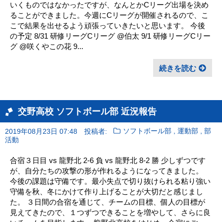
いくものではなかったですが、なんとかCリーグ出場を決め
ることができました。今週にCリーグが開催されるので、こ
こで結果を出せるよう頑張っていきたいと思います。 今後
の予定 8/31 研修リーグCリーグ @伯太 9/1 研修リーグCリー
グ @咲くやこの花 9...
続きを読む
交野高校 ソフトボール部 近況報告
,
,
2019年08月23日 07:48
投稿者:
ソフトボール部
運動部
部
活動
合宿３日目 vs 龍野北 2-6 負 vs 龍野北 8-2 勝 少しずつです
が、自分たちの攻撃の形が作れるようになってきました。
今後の課題は守備です。最小失点で切り抜けられる粘り強い
守備を秋、冬にかけて作り上げることが大切だと感じまし
た。 ３日間の合宿を通じて、チームの目標、個人の目標が
見えてきたので、１つずつできることを増やして、さらに良