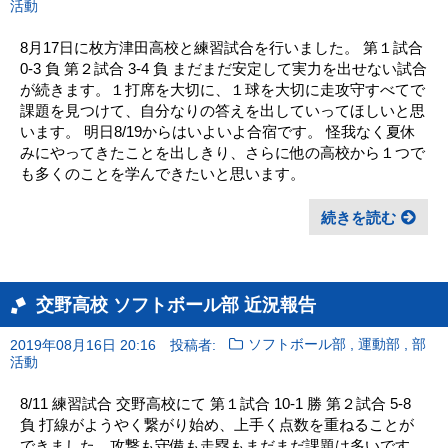
活動
8月17日に枚方津田高校と練習試合を行いました。 第１試合
0-3 負 第２試合 3-4 負 まだまだ安定して実力を出せない試合
が続きます。１打席を大切に、１球を大切に走攻守すべてで
課題を見つけて、自分なりの答えを出していってほしいと思
います。 明日8/19からはいよいよ合宿です。 怪我なく夏休
みにやってきたことを出しきり、さらに他の高校から１つで
も多くのことを学んできたいと思います。
続きを読む
交野高校 ソフトボール部 近況報告
,
,
2019年08月16日 20:16
投稿者:
ソフトボール部
運動部
部
活動
8/11 練習試合 交野高校にて 第１試合 10-1 勝 第２試合 5-8
負 打線がようやく繋がり始め、上手く点数を重ねることが
できました。攻撃も守備も走塁もまだまだ課題は多いです