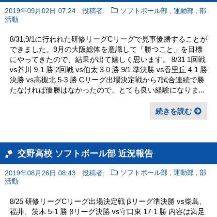
,
,
2019年09月02日 07:24
投稿者:
ソフトボール部
運動部
部
活動
8/31,9/1に行われた研修リーグCリーグで見事優勝することが
できました。9月の大阪総体を意識して「勝つこと」を目標
にやってきたので、結果が出て嬉しく思います。 8/31 1回戦
vs芥川 9-1 勝 2回戦 vs伯太 3-0 勝 9/1 準決勝 vs香里丘 4-1 勝
決勝 vs高槻北 5-3 勝 Cリーグ出場決定戦から7試合連続で勝
たなければ優勝はなかったので、とても良い経験になりま...
続きを読む
交野高校 ソフトボール部 近況報告
,
,
2019年08月26日 08:43
投稿者:
ソフトボール部
運動部
部
活動
8/25 研修リーグCリーグ出場決定戦 βリーグ準決勝 vs柴島、
福井、茨木 5-1 勝 βリーグ決勝 vs守口東 17-1 勝 内容は満足