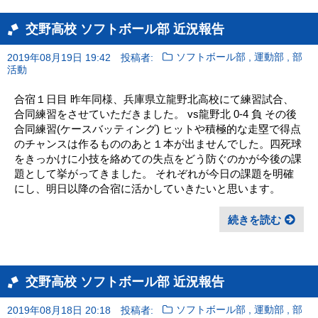
交野高校 ソフトボール部 近況報告
,
,
2019年08月19日 19:42
投稿者:
ソフトボール部
運動部
部
活動
合宿１日目 昨年同様、兵庫県立龍野北高校にて練習試合、
合同練習をさせていただきました。 vs龍野北 0-4 負 その後
合同練習(ケースバッティング) ヒットや積極的な走塁で得点
のチャンスは作るもののあと１本が出ませんでした。四死球
をきっかけに小技を絡めての失点をどう防ぐのかが今後の課
題として挙がってきました。 それぞれが今日の課題を明確
にし、明日以降の合宿に活かしていきたいと思います。
続きを読む
交野高校 ソフトボール部 近況報告
,
,
2019年08月18日 20:18
投稿者:
ソフトボール部
運動部
部