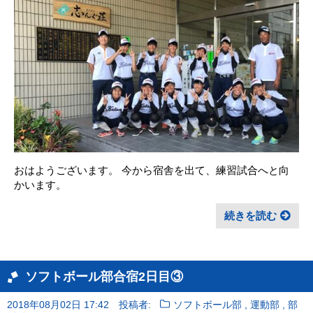
おはようございます。 今から宿舎を出て、練習試合へと向
かいます。
続きを読む
ソフトボール部合宿2日目③
,
,
2018年08月02日 17:42
投稿者:
ソフトボール部
運動部
部