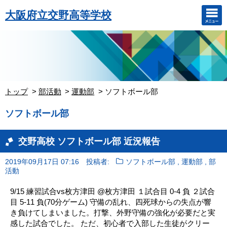
大阪府立交野高等学校
トップ
部活動
運動部
ソフトボール部
ソフトボール部
交野高校 ソフトボール部 近況報告
,
,
2019年09月17日 07:16
投稿者:
ソフトボール部
運動部
部
活動
9/15 練習試合vs枚方津田 @枚方津田 １試合目 0-4 負 ２試合
目 5-11 負(70分ゲーム) 守備の乱れ、四死球からの失点が響
き負けてしまいました。打撃、外野守備の強化が必要だと実
感した試合でした。 ただ、初心者で入部した生徒がクリー