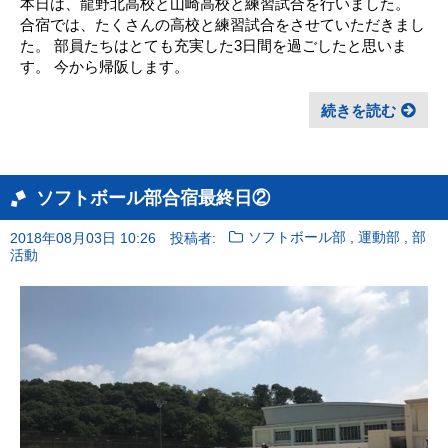
本日は、龍野北高校と山崎高校と練習試合を行いました。
合宿では、たくさんの高校と練習試合をさせていただきまし
た。 部員たちはとても充実した3日間を過ごしたと思いま
す。 今から帰阪します。
続きを読む
ソフトボール部合宿最終日②
,
,
2018年08月03日 10:26
投稿者:
ソフトボール部
運動部
部
活動