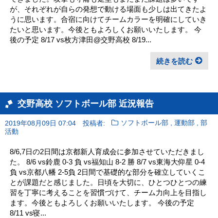
が、それぞれが自らの発想で動ける場面も少しは出てきたよ
うに思います。合宿に向けてチームカラーを明確にしていき
たいと思います。今後ともよろしくお願いいたします。 今
後の予定 8/17 vs枚方津田@交野高校 8/19...
続きを読む
交野高校 ソフトボール部 近況報告
,
,
2019年08月09日 07:04
投稿者:
ソフトボール部
運動部
部
活動
8/6,7日の2日間は京都新人育成会に参加させていただきまし
た。 8/6 vs鈴鹿 0-3 負 vs福知山 8-2 勝 8/7 vs東海大仰星 0-4
負 vs京都八幡 2-5負 2日間で基礎的な部分を確立していくこ
とが課題だと感じました。日頃を大切に、ひとつひとつの練
習を丁寧に考えることを習慣づけて、チーム力向上を目指し
ます。今後ともよろしくお願いいたします。 今後の予定
8/11 vs寝...