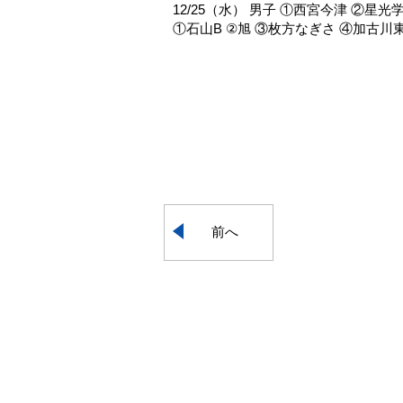
12/25（水） 男子 ①西宮今津 ②星光
①石山B ②旭 ③枚方なぎさ ④加古川東 
前へ