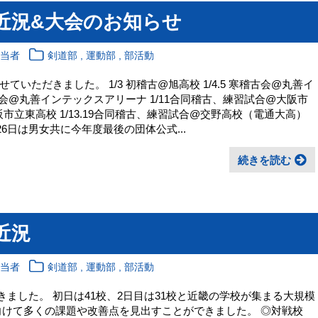
 近況&大会のお知らせ
,
,
担当者
剣道部
運動部
部活動
いただきました。 1/3 初稽古@旭高校 1/4.5 寒稽古会@丸善イ
成会@丸善インテックスアリーナ 1/11合同稽古、練習試合@大阪市
阪市立東高校 1/13.19合同稽古、練習試合@交野高校（電通大高）
26日は男女共に今年度最後の団体公式...
続きを読む
近況
,
,
担当者
剣道部
運動部
部活動
てきました。 初日は41校、2日目は31校と近畿の学校が集まる大規模
向けて多くの課題や改善点を見出すことができました。 ◎対戦校