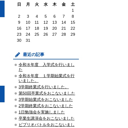
日
月
火
水
木
金
土
1
2
3
4
5
6
7
8
9
10
11
12
13
14
15
16
17
18
19
20
21
22
23
24
25
26
27
28
29
30
31
最近の記事
令和８年度 入学式を行いまし
た
令和８年度 １学期始業式を行
いました。
3学期終業式を行いました。
第50回卒業式をおこないました
3学期始業式をおこないました
2学期終業式をおこないました
1日勉強会を実施しました
卒業生講演会をおこないました
ビブリオバトルをおこないまし