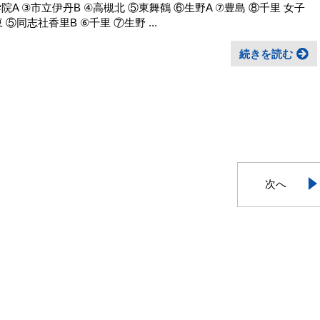
学院A ③市立伊丹B ④高槻北 ⑤東舞鶴 ⑥生野A ⑦豊島 ⑧千里 女子
⑤同志社香里B ⑥千里 ⑦生野 ...
続きを読む
次へ