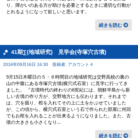
り、障がいのある方が助けを必要とするときに適切な行動が
とれるようになって欲しいと思います。
続きを読む
41期∑(地域研究) 見学会(寺塚穴古墳)
2016年09月16日 16:30
投稿者: アカウント４
9月15日木曜日の５・６時間目の地域研究は交野高校の裏の
山の中腹にある寺塚穴古墳(横穴式石室）に見学に行ってき
ました。 『古墳時代の終わりの6世紀には、朝鮮半島から新
しい古墳の作り方が、交野地方にも伝わります。それまで
は、穴を掘り、棺を入れてその上に土をかぶせていました
が、この頃から、横穴式石室という石で作られた部屋に何回
でもお棺を入れることが出来るようになりました。また、古
墳の大きさも小さくなり...
続きを読む