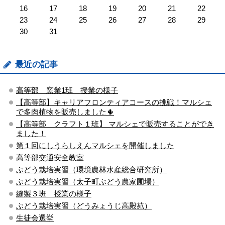
16
17
18
19
20
21
22
23
24
25
26
27
28
29
30
31
最近の記事
高等部 窯業1班 授業の様子
【高等部】キャリアフロンティアコースの挑戦！マルシェ
で多肉植物を販売しました🌵
【高等部 クラフト１班】 マルシェで販売することができ
ました！
第１回にしうらしえんマルシェを開催しました
高等部交通安全教室
ぶどう栽培実習（環境農林水産総合研究所）
ぶどう栽培実習（太子町ぶどう農家圃場）
縫製３班 授業の様子
ぶどう栽培実習（どうみょうじ高殿苑）
生徒会選挙