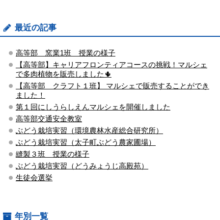
最近の記事
高等部 窯業1班 授業の様子
【高等部】キャリアフロンティアコースの挑戦！マルシェ
で多肉植物を販売しました🌵
【高等部 クラフト１班】 マルシェで販売することができ
ました！
第１回にしうらしえんマルシェを開催しました
高等部交通安全教室
ぶどう栽培実習（環境農林水産総合研究所）
ぶどう栽培実習（太子町ぶどう農家圃場）
縫製３班 授業の様子
ぶどう栽培実習（どうみょうじ高殿苑）
生徒会選挙
年別一覧