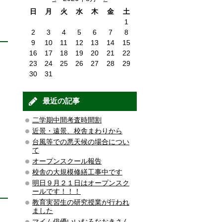
日
月
火
水
木
金
土
1
2
3
4
5
6
7
8
9
10
11
12
13
14
15
16
17
18
19
20
21
22
23
24
25
26
27
28
29
30
31
最近の記事
二学期中間考査時間割
近景・遠景、校舎まわりから
台風等での悪天候の場合につい
て
オープンスクール報告
校舎の大規模修繕工事中です
明日９月２１日はオープンスク
ールです！！！
教育実習生の研究授業が行われ
ました
マイム俳優いいむろなおきさん