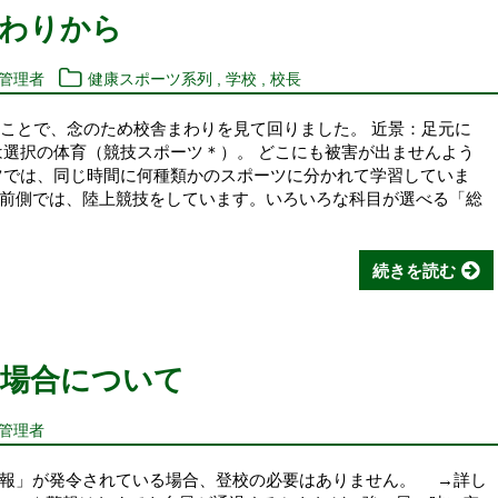
まわりから
,
,
報管理者
健康スポーツ系列
学校
校長
のことで、念のため校舎まわりを見て回りました。 近景：足元に
は選択の体育（競技スポーツ＊）。 どこにも被害が出ませんよう
ツでは、同じ時間に何種類かのスポーツに分かれて学習していま
前側では、陸上競技をしています。いろいろな科目が選べる「総
続きを読む
の場合について
報管理者
警報」が発令されている場合、登校の必要はありません。 →詳し