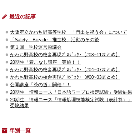
最近の記事
大阪府立かわち野高等学校 「門出を祝う会」について
「Safety Bicycle 推進校」活動のその後
第３回 学校運営協議会
かわち野高校の校舎再現ﾌﾟﾛｼﾞｪｸﾄ【#08~11まとめ】
20期生「着こなし講座」実施！！
かわち野高校の校舎再現ﾌﾟﾛｼﾞｪｸﾄ【#04~07まとめ】
かわち野高校の校舎再現ﾌﾟﾛｼﾞｪｸﾄ【#00~03まとめ】
公開講座「茶の道」開催！！
20期生 情報コース「日本語ワープロ検定試験」受験結果
20期生 情報コース「情報処理技能検定試験（表計算）」
受験結果
年別一覧