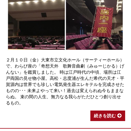
２月１０日（金）大東市立文化ホール（サーティーホール）
で、わらび座の「奇想天外 歌舞音曲劇（みゅーじかる）げ
んない」を鑑賞しました。 時は江戸時代の中頃、場所は江
戸両国の見せ物小屋。高松・志度浦が生んだ希代の天才・平
賀源内は世界でも珍しい電気発生器エレキテルを完成させた
ものの･･･ 未来よやって来い！過去は変えられぬ今もままな
らぬ。 束の間の人生、無力なる我らがただひとつ創り出せ
るもの。
続きを読む