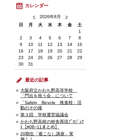
カレンダー
<
2026年8月
>
日
月
火
水
木
金
土
1
2
3
4
5
6
7
8
9
10
11
12
13
14
15
16
17
18
19
20
21
22
23
24
25
26
27
28
29
30
31
最近の記事
大阪府立かわち野高等学校
「門出を祝う会」について
「Safety Bicycle 推進校」活
動のその後
第３回 学校運営協議会
かわち野高校の校舎再現ﾌﾟﾛｼﾞｪｸ
ﾄ【#08~11まとめ】
20期生「着こなし講座」実
施！！