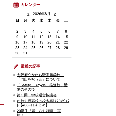
カレンダー
<
2026年8月
>
日
月
火
水
木
金
土
1
2
3
4
5
6
7
8
9
10
11
12
13
14
15
16
17
18
19
20
21
22
23
24
25
26
27
28
29
30
31
最近の記事
大阪府立かわち野高等学校
「門出を祝う会」について
「Safety Bicycle 推進校」活
動のその後
第３回 学校運営協議会
かわち野高校の校舎再現ﾌﾟﾛｼﾞｪｸ
ﾄ【#08~11まとめ】
20期生「着こなし講座」実
施！！