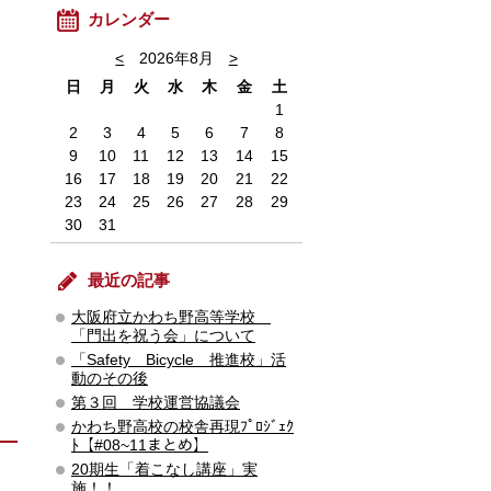
カレンダー
<
2026年8月
>
日
月
火
水
木
金
土
1
2
3
4
5
6
7
8
9
10
11
12
13
14
15
16
17
18
19
20
21
22
23
24
25
26
27
28
29
30
31
最近の記事
大阪府立かわち野高等学校
「門出を祝う会」について
「Safety Bicycle 推進校」活
動のその後
第３回 学校運営協議会
かわち野高校の校舎再現ﾌﾟﾛｼﾞｪｸ
ﾄ【#08~11まとめ】
20期生「着こなし講座」実
施！！