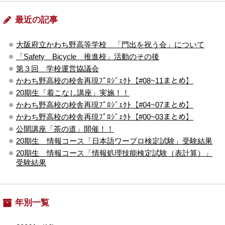
最近の記事
大阪府立かわち野高等学校 「門出を祝う会」について
「Safety Bicycle 推進校」活動のその後
第３回 学校運営協議会
かわち野高校の校舎再現ﾌﾟﾛｼﾞｪｸﾄ【#08~11まとめ】
20期生「着こなし講座」実施！！
かわち野高校の校舎再現ﾌﾟﾛｼﾞｪｸﾄ【#04~07まとめ】
かわち野高校の校舎再現ﾌﾟﾛｼﾞｪｸﾄ【#00~03まとめ】
公開講座「茶の道」開催！！
20期生 情報コース「日本語ワープロ検定試験」受験結果
20期生 情報コース「情報処理技能検定試験（表計算）」
受験結果
年別一覧