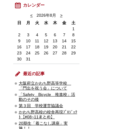
カレンダー
<
2026年8月
>
日
月
火
水
木
金
土
1
2
3
4
5
6
7
8
9
10
11
12
13
14
15
16
17
18
19
20
21
22
23
24
25
26
27
28
29
30
31
最近の記事
大阪府立かわち野高等学校
「門出を祝う会」について
「Safety Bicycle 推進校」活
動のその後
第３回 学校運営協議会
かわち野高校の校舎再現ﾌﾟﾛｼﾞｪｸ
ﾄ【#08~11まとめ】
20期生「着こなし講座」実
施！！