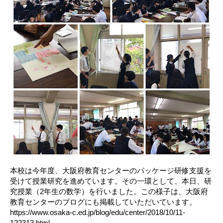
本校は今年度、大阪府教育センターのパッケージ研修支援を
受けて授業研究を進めています。その一環として、本日、研
究授業（2年生の数学）を行いました。この様子は、大阪府
教育センターのブログにも掲載していただいています。
https://www.osaka-c.ed.jp/blog/edu/center/2018/10/11-
122313.html