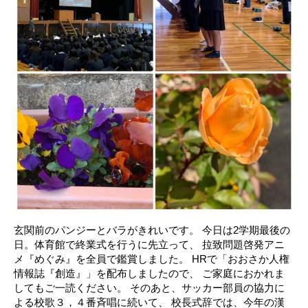
玄関前のパンジーとバラがきれいです。 今日は2学期最後の
日。体育館で終業式を行うに先立って、 拉致問題啓発アニ
メ『めぐみ』を全員で鑑賞しました。 HRで「おおさか人権
情報誌『創造』」を配布しましたので、 ご家庭におかれま
してもご一読ください。 そのあと、サッカー部員の協力に
よる校歌３，４番斉唱に続いて、 校長式辞では、今年の漢