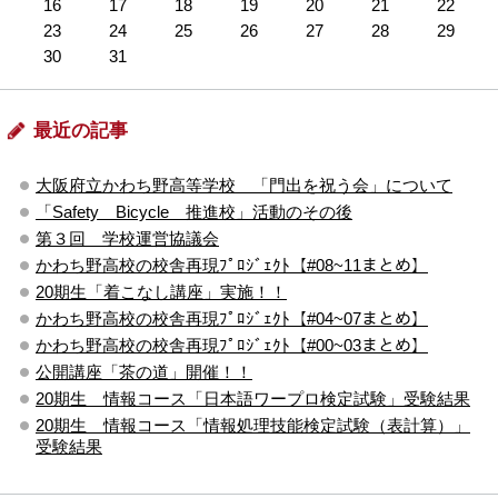
16
17
18
19
20
21
22
23
24
25
26
27
28
29
30
31
最近の記事
大阪府立かわち野高等学校 「門出を祝う会」について
「Safety Bicycle 推進校」活動のその後
第３回 学校運営協議会
かわち野高校の校舎再現ﾌﾟﾛｼﾞｪｸﾄ【#08~11まとめ】
20期生「着こなし講座」実施！！
かわち野高校の校舎再現ﾌﾟﾛｼﾞｪｸﾄ【#04~07まとめ】
かわち野高校の校舎再現ﾌﾟﾛｼﾞｪｸﾄ【#00~03まとめ】
公開講座「茶の道」開催！！
20期生 情報コース「日本語ワープロ検定試験」受験結果
20期生 情報コース「情報処理技能検定試験（表計算）」
受験結果