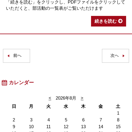
「続きを読む」をクリックし、PDFファイルをクリックして
いただくと、部活動の一覧表がご覧いただけます
続きを読む
前へ
次へ
カレンダー
<
2026年8月
>
日
月
火
水
木
金
土
1
2
3
4
5
6
7
8
9
10
11
12
13
14
15