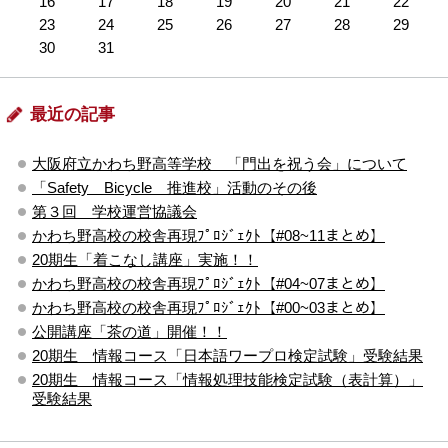
16
17
18
19
20
21
22
23
24
25
26
27
28
29
30
31
最近の記事
大阪府立かわち野高等学校 「門出を祝う会」について
「Safety Bicycle 推進校」活動のその後
第３回 学校運営協議会
かわち野高校の校舎再現ﾌﾟﾛｼﾞｪｸﾄ【#08~11まとめ】
20期生「着こなし講座」実施！！
かわち野高校の校舎再現ﾌﾟﾛｼﾞｪｸﾄ【#04~07まとめ】
かわち野高校の校舎再現ﾌﾟﾛｼﾞｪｸﾄ【#00~03まとめ】
公開講座「茶の道」開催！！
20期生 情報コース「日本語ワープロ検定試験」受験結果
20期生 情報コース「情報処理技能検定試験（表計算）」
受験結果