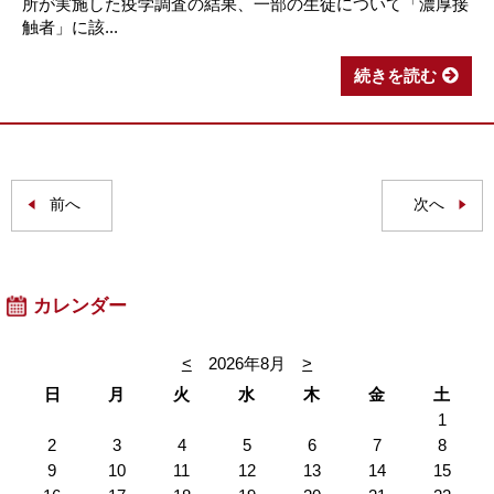
所が実施した疫学調査の結果、一部の生徒について「濃厚接
触者」に該...
続きを読む
前へ
次へ
カレンダー
<
2026年8月
>
日
月
火
水
木
金
土
1
2
3
4
5
6
7
8
9
10
11
12
13
14
15