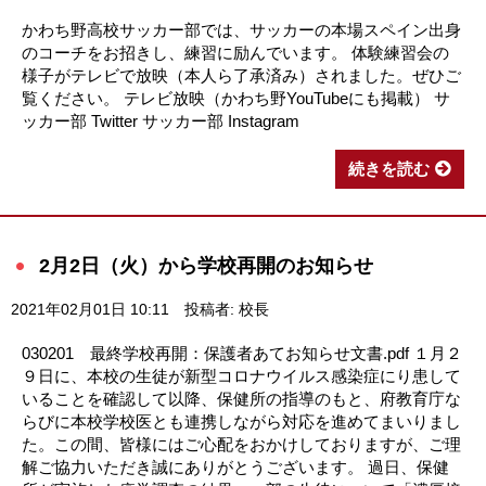
かわち野高校サッカー部では、サッカーの本場スペイン出身
のコーチをお招きし、練習に励んでいます。 体験練習会の
様子がテレビで放映（本人ら了承済み）されました。ぜひご
覧ください。 テレビ放映（かわち野YouTubeにも掲載） サ
ッカー部 Twitter サッカー部 Instagram
続きを読む
2月2日（火）から学校再開のお知らせ
2021年02月01日 10:11
投稿者: 校長
030201 最終学校再開：保護者あてお知らせ文書.pdf １月２
９日に、本校の生徒が新型コロナウイルス感染症にり患して
いることを確認して以降、保健所の指導のもと、府教育庁な
らびに本校学校医とも連携しながら対応を進めてまいりまし
た。この間、皆様にはご心配をおかけしておりますが、ご理
解ご協力いただき誠にありがとうございます。 過日、保健