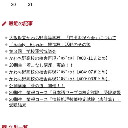
30
31
最近の記事
大阪府立かわち野高等学校 「門出を祝う会」について
「Safety Bicycle 推進校」活動のその後
第３回 学校運営協議会
かわち野高校の校舎再現ﾌﾟﾛｼﾞｪｸﾄ【#08~11まとめ】
20期生「着こなし講座」実施！！
かわち野高校の校舎再現ﾌﾟﾛｼﾞｪｸﾄ【#04~07まとめ】
かわち野高校の校舎再現ﾌﾟﾛｼﾞｪｸﾄ【#00~03まとめ】
公開講座「茶の道」開催！！
20期生 情報コース「日本語ワープロ検定試験」受験結果
20期生 情報コース「情報処理技能検定試験（表計算）」
受験結果
年別一覧