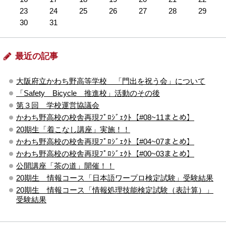
23
24
25
26
27
28
29
30
31
最近の記事
大阪府立かわち野高等学校 「門出を祝う会」について
「Safety Bicycle 推進校」活動のその後
第３回 学校運営協議会
かわち野高校の校舎再現ﾌﾟﾛｼﾞｪｸﾄ【#08~11まとめ】
20期生「着こなし講座」実施！！
かわち野高校の校舎再現ﾌﾟﾛｼﾞｪｸﾄ【#04~07まとめ】
かわち野高校の校舎再現ﾌﾟﾛｼﾞｪｸﾄ【#00~03まとめ】
公開講座「茶の道」開催！！
20期生 情報コース「日本語ワープロ検定試験」受験結果
20期生 情報コース「情報処理技能検定試験（表計算）」
受験結果