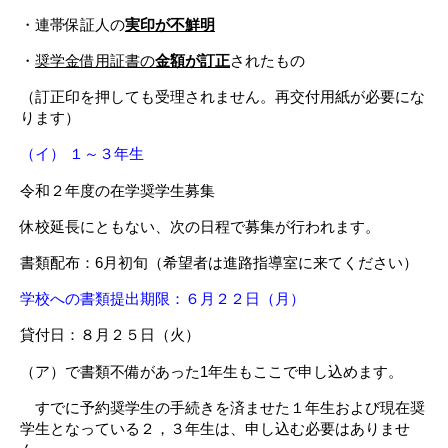
・連帯保証人の
実印が不鮮明
・
奨学金借用証書の
金額が訂正
されたもの
（訂正印を押しても受理されません。再交付用紙が必要にな
ります）
（イ） １～３年生
令和２年度の在学奨学生募集
休校延長にともない、次の日程で募集が行われます。
書類配布：6月初旬（希望者は進路指導室に来てください）
学校への書類提出期限：６月２２日（月）
貸付日：８月２５日（火）
（ア）で書類不備があった1年生もここで申し込めます。
すでに予約奨学生の手続きを済ませた１年生および現在奨
学生となっている２，３年生は、申し込む必要はありませ