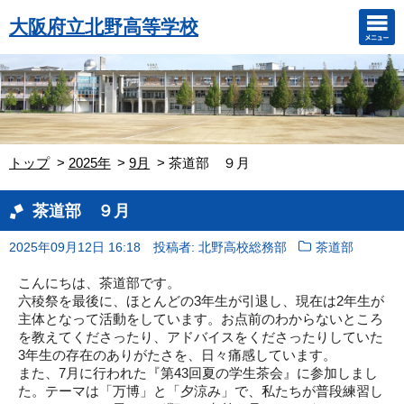
大阪府立北野高等学校
トップ
2025年
9月
茶道部 ９月
茶道部 ９月
2025年09月12日 16:18
投稿者: 北野高校総務部
茶道部
こんにちは、茶道部です。
六稜祭を最後に、ほとんどの
3
年生が引退し、現在は
2
年生が
主体となって活動をしています。お点前のわからないところ
を教えてくださったり、アドバイスをくださったりしていた
3
年生の存在のありがたさを、日々痛感しています。
また、
7
月に行われた『第
43
回夏の学生茶会』に参加しまし
た。テーマは「万博」と「夕涼み」で、私たちが普段練習し