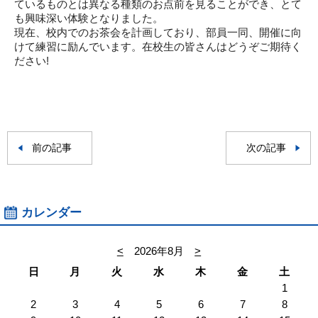
ているものとは異なる種類のお点前を見ることができ、とて
も興味深い体験となりました。
現在、校内でのお茶会を計画しており、部員一同、開催に向
けて練習に励んでいます。在校生の皆さんはどうぞご期待く
ださい
!
前の記事
次の記事
カレンダー
<
2026年8月
>
日
月
火
水
木
金
土
1
2
3
4
5
6
7
8