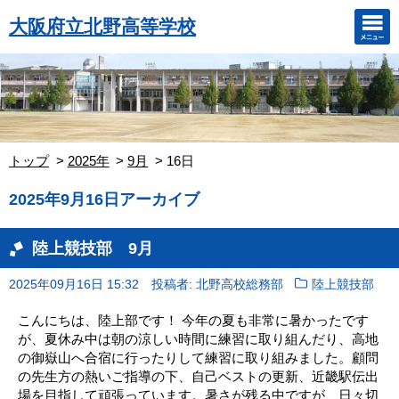
大阪府立北野高等学校
トップ
2025年
9月
16日
2025年9月16日アーカイブ
陸上競技部 9月
2025年09月16日 15:32
投稿者: 北野高校総務部
陸上競技部
こんにちは、陸上部です！ 今年の夏も非常に暑かったです
が、夏休み中は朝の涼しい時間に練習に取り組んだり、高地
の御嶽山へ合宿に行ったりして練習に取り組みました。顧問
の先生方の熱いご指導の下、自己ベストの更新、近畿駅伝出
場を目指して頑張っています。暑さが残る中ですが、日々切