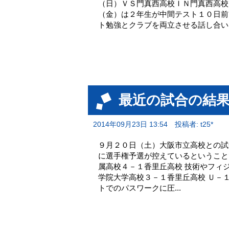
（日）ＶＳ門真西高校ＩＮ門真西高校
（金）は２年生が中間テスト１０日前
ト勉強とクラブを両立させる話し合い
最近の試合の結
2014年09月23日 13:54
投稿者: t25*
９月２０日（土）大阪市立高校との試
に選手権予選が控えているということ
属高校４－１香里丘高校 技術やフィ
学院大学高校３－１香里丘高校 Ｕ－
トでのパスワークに圧...