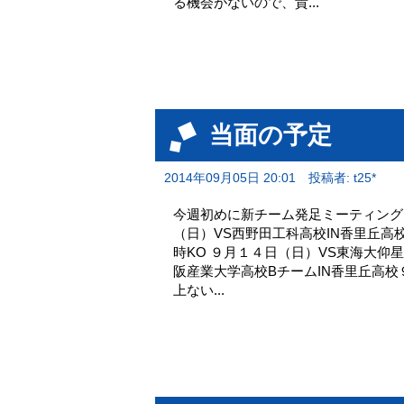
る機会がないので、貴...
当面の予定
2014年09月05日 20:01
投稿者: t25*
今週初めに新チーム発足ミーティング
（日）VS西野田工科高校IN香
時KO ９月１４日（日）VS東海大仰星
阪産業大学高校BチームIN香里丘高校
上ない...