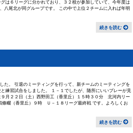
ーグは６リーグに分かれており、３２校が参加していて、今年度は
、八尾北が同グループです。 この中で上位２チームに入れば年明
続きを読む
した。 引退のミーティングを行って、新チームのミーティングを
校と練習試合をしました。 １－１でしたが、随所にいいプレーが見
は９月２２日（土）西野田工（香里丘）１５時３０分 北河内リー
）四條畷（香里丘）９時 Ｕ－１８リーグ最終戦 です。よろしくお
続きを読む