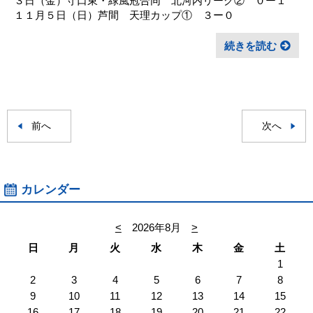
３日（金）守口東・緑風冠合同 北河内リーグ② ０ー１
１１月５日（日）芦間 天理カップ① ３ー０
続きを読む
前へ
次へ
カレンダー
<
2026年8月
>
日
月
火
水
木
金
土
1
2
3
4
5
6
7
8
9
10
11
12
13
14
15
16
17
18
19
20
21
22