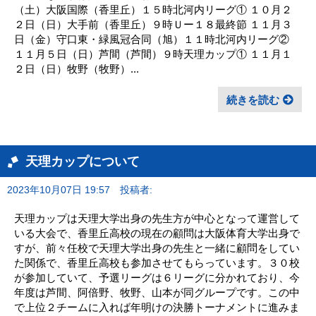
（土）大阪国際（香里丘）１５時北河内リーグ① １０月２
２日（日）大手前（香里丘）９時Ｕー１８最終節 １１月３
日（金）守口東・緑風冠合同（旭）１１時北河内リーグ②
１１月５日（日）芦間（芦間）９時天理カップ① １１月１
２日（日）牧野（牧野）...
続きを読む
天理カップについて
2023年10月07日 19:57
投稿者:
天理カップは天理大学出身の先生方が中心となって運営して
いる大会で、香里丘高校の現在の顧問は大阪体育大学出身で
すが、前々任校で天理大学出身の先生と一緒に顧問をしてい
た関係で、香里丘高校も参加させてもらっています。３０校
が参加していて、予選リーグは６リーグに分かれており、今
年度は芦間、阿倍野、牧野、山本が同グループです。この中
で上位２チームに入れば年明けの決勝トーナメントに進みま