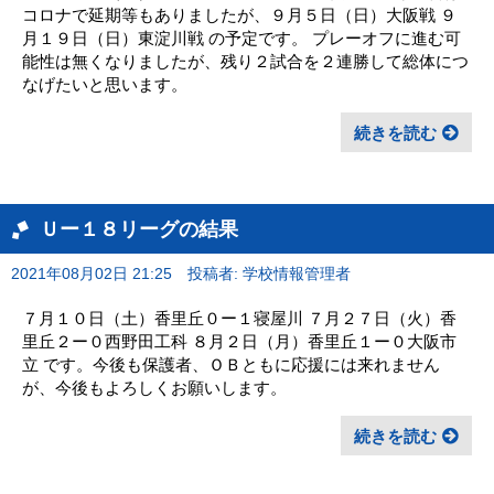
コロナで延期等もありましたが、９月５日（日）大阪戦 ９
月１９日（日）東淀川戦 の予定です。 プレーオフに進む可
能性は無くなりましたが、残り２試合を２連勝して総体につ
なげたいと思います。
続きを読む
Ｕー１８リーグの結果
2021年08月02日 21:25
投稿者: 学校情報管理者
７月１０日（土）香里丘０ー１寝屋川 ７月２７日（火）香
里丘２ー０西野田工科 ８月２日（月）香里丘１ー０大阪市
立 です。今後も保護者、ＯＢともに応援には来れません
が、今後もよろしくお願いします。
続きを読む