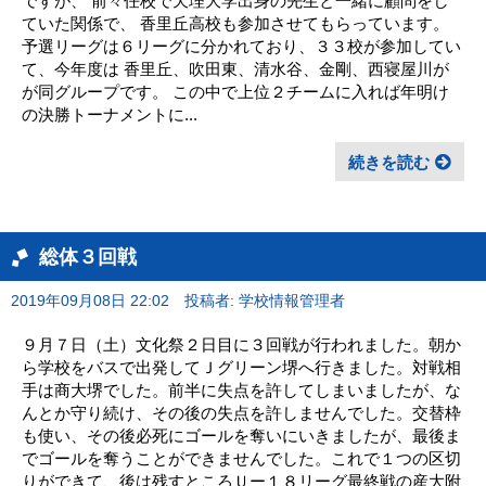
ですが、 前々任校で天理大学出身の先生と一緒に顧問をし
ていた関係で、 香里丘高校も参加させてもらっています。
予選リーグは６リーグに分かれており、３３校が参加してい
て、今年度は 香里丘、吹田東、清水谷、金剛、西寝屋川が
が同グループです。 この中で上位２チームに入れば年明け
の決勝トーナメントに...
続きを読む
総体３回戦
2019年09月08日 22:02
投稿者: 学校情報管理者
９月７日（土）文化祭２日目に３回戦が行われました。朝か
ら学校をバスで出発してＪグリーン堺へ行きました。対戦相
手は商大堺でした。前半に失点を許してしまいましたが、な
んとか守り続け、その後の失点を許しませんでした。交替枠
も使い、その後必死にゴールを奪いにいきましたが、最後ま
でゴールを奪うことができませんでした。これで１つの区切
りができて、後は残すところＵー１８リーグ最終戦の産大附