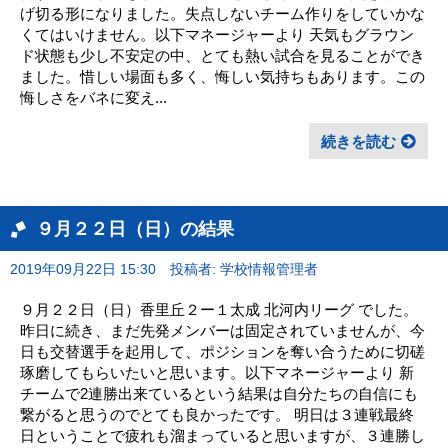
げ切る形になりました。失点しないチーム作りをしていかな
くてはいけません。以下マネージャーより 天気もグラウン
ド状態も少し不安定の中、とても熱い試合を見ることができ
ました。惜しい場面も多く、悔しい気持ちもあります。この
悔しさをバネに変え...
続きを読む
９月２２日（日）の結果
2019年09月22日 15:30
投稿者: 学校情報管理者
９月２２日（日）香里丘２ー１太成 北河内リーグ でした。
昨日に続き、まだ先発メンバーは固定されていませんが、今
日も交替選手を起用して、ポジションを奪い合うために切磋
琢磨してもらいたいと思います。以下マネージャーより 新
チームで2連勝出来ているという結果は自分たちの自信にも
繋がると思うのでとても良かったです。 明日は３連戦最終
日ということで疲れも溜まっていると思いますが、３連勝し