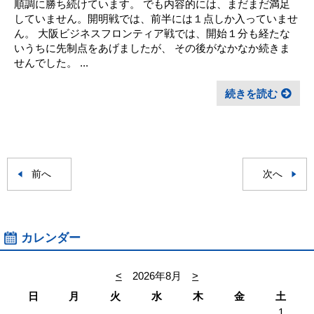
順調に勝ち続けています。 でも内容的には、まだまだ満足
していません。開明戦では、前半には１点しか入っていませ
ん。 大阪ビジネスフロンティア戦では、開始１分も経たな
いうちに先制点をあげましたが、 その後がなかなか続きま
せんでした。 ...
続きを読む
前へ
次へ
カレンダー
<
2026年8月
>
日
月
火
水
木
金
土
1