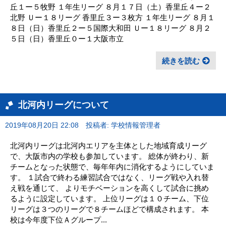
丘１ー５牧野 １年生リーグ ８月１７日（土）香里丘４ー２
北野 Ｕー１８リーグ 香里丘３ー３枚方 １年生リーグ ８月１
８日（日）香里丘２ー５国際大和田 Ｕー１８リーグ ８月２
５日（日）香里丘０ー１大阪市立
続きを読む
北河内リーグについて
2019年08月20日 22:08
投稿者: 学校情報管理者
北河内リーグは北河内エリアを主体とした地域育成リーグ
で、大阪市内の学校も参加しています。 総体が終わり、新
チームとなった状態で、毎年年内に消化するようにしていま
す。 １試合で終わる練習試合ではなく、リーグ戦や入れ替
え戦を通じて、 よりモチベーションを高くして試合に挑め
るように設定しています。 上位リーグは１０チーム、下位
リーグは３つのリーグで８チームほどで構成されます。 本
校は今年度下位Ａグループ...