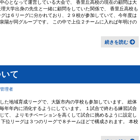
中心となって運営している大会で、 香里丘高校の現在の顧問は大
天理大学出身の先生と一緒に顧問をしていた関係で、 香里丘高校も
ーグは６リーグに分かれており、２９校が参加していて、今年度は
泉陽が同グループです。 この中で上位２チームに入れば年明けの
続きを読む
ついて
報管理者
した地域育成リーグで、大阪市内の学校も参加しています。 総体
毎年年内に消化するようにしています。 １試合で終わる練習試合
じて、 よりモチベーションを高くして試合に挑めるように設定し
、下位リーグは３つのリーグで８チームほどで構成されます。 本校