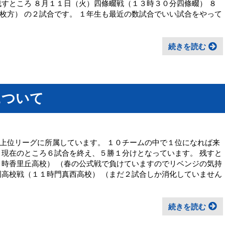
残すところ ８月１１日（火）四條畷戦（１３時３０分四條畷） ８
枚方） の２試合です。 １年生も最近の数試合でいい試合をやって
続きを読む
について
上位リーグに所属しています。 １０チームの中で１位になれば来
 現在のところ６試合を終え、５勝１分けとなっています。 残すと
９時香里丘高校） （春の公式戦で負けていますのでリベンジの気持
岡高校戦（１１時門真西高校） （まだ２試合しか消化していません
続きを読む