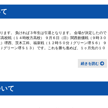
いて
ります。 負ければ３年生は引退となります。 会場が決定したので
塚高校戦（１４時枚方高校） ９月６日（日）関西創価戦（９時３０
土）堺西、茨木工科、福泉戦（１２時５０分Ｊグリーン堺Ｓ６） ９
Ｊグリーン堺Ｓ１３） です。これを勝ち進めば、１ヶ月先の１０
続きを読む
ついて