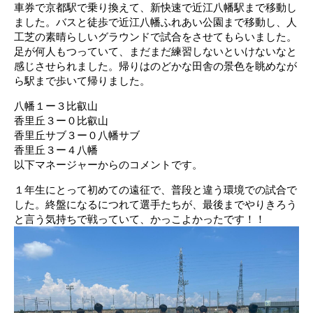
車券で京都駅で乗り換えて、新快速で近江八幡駅まで移動し
ました。バスと徒歩で近江八幡ふれあい公園まで移動し、人
工芝の素晴らしいグラウンドで試合をさせてもらいました。
足が何人もつっていて、まだまだ練習しないといけないなと
感じさせられました。帰りはのどかな田舎の景色を眺めなが
ら駅まで歩いて帰りました。
八幡１ー３比叡山
香里丘３ー０比叡山
香里丘サブ３ー０八幡サブ
香里丘３ー４八幡
以下マネージャーからのコメントです。
１年生にとって初めての遠征で、普段と違う環境での試合で
した。終盤になるにつれて選手たちが、最後までやりきろう
と言う気持ちで戦っていて、かっこよかったです！！