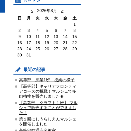
<
2026年8月
>
日
月
火
水
木
金
土
1
2
3
4
5
6
7
8
9
10
11
12
13
14
15
16
17
18
19
20
21
22
23
24
25
26
27
28
29
30
31
最近の記事
高等部 窯業1班 授業の様子
【高等部】キャリアフロンティ
アコースの挑戦！マルシェで多
肉植物を販売しました🌵
【高等部 クラフト１班】 マル
シェで販売することができまし
た！
第１回にしうらしえんマルシェ
を開催しました
高等部交通安全教室