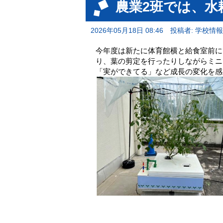
農業2班では、水
2026年05月18日 08:46
投稿者: 学校情
今年度は新たに体育館横と給食室前に
り、葉の剪定を行ったりしながらミニ
「実ができてる」など成長の変化を感