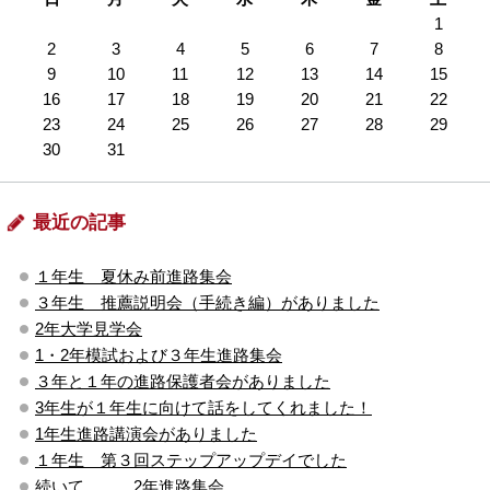
1
2
3
4
5
6
7
8
9
10
11
12
13
14
15
16
17
18
19
20
21
22
23
24
25
26
27
28
29
30
31
最近の記事
１年生 夏休み前進路集会
３年生 推薦説明会（手続き編）がありました
2年大学見学会
1・2年模試および３年生進路集会
３年と１年の進路保護者会がありました
3年生が１年生に向けて話をしてくれました！
1年生進路講演会がありました
１年生 第３回ステップアップデイでした
続いて。。。2年進路集会