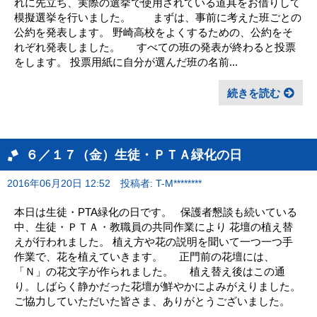
れに先立ち、実際の選挙で使用されている道具をお借りして
模擬選挙を行いました。 まずは、事前に考えた班ごとの
公約を発表します。 野崎高校をよくするための、公約をそ
れぞれ発表しました。 すべての班の発表が終わると投票
をします。 投票用紙に自分が選んだ班の名前...
続きを読む
６／１７（金）生徒・ＰＴＡ緑化の日
2016年06月20日 12:52
投稿者: T-M********
本日は生徒・PTA緑化の日です。 保護者懇談も続いている
中、生徒・ＰＴＡ・教職員の共同作業により 花壇の植え替
えが行われました。 植え方や花の説明を聞いて一つ一つ手
作業で、花を植えていきます。 正門前の花壇には、
「Ｎ」の花文字が作られました。 植え替え後はこの通
り。しばらく静かだった花壇が鮮やかによみがえりました。
ご協力していただいた皆さま、ありがとうございました。
...