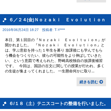
６／２４(金)Ｎｏｚａｋｉ Ｅｖｏｌｕｔｉｏｎ
2016年06月24日 18:27
投稿者: T-Y****
本日、第１回目の『Ｎｏｚａｋｉ Ｅｖｏｌｔｕｉｏｎ』が
開かれました。 『Ｎｏｚａｋｉ Ｅｖｏｌｕｔｉｏｎ』と
は、学ぶ意欲を持った１年生を募り 放課後にも学んでもら
う機会をつくりたい、彼らの可能性をより伸ばしていきた
い、 という意図で考えられた、野崎高校独自の放課後補習
です。 今回は、国語の古文に関しての授業が行われ、多く
の生徒が集まってくれました。 一生懸命何かに取り...
続きを読む
６/１８（土）テニスコートの整備を行いました。