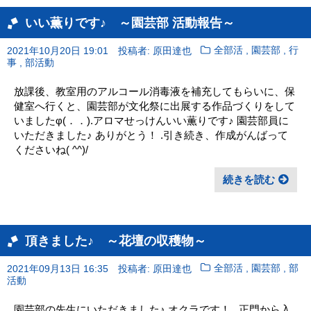
いい薫りです♪ ～園芸部 活動報告～
,
,
2021年10月20日 19:01
投稿者: 原田達也
全部活
園芸部
行
,
事
部活動
放課後、教室用のアルコール消毒液を補充してもらいに、保
健室へ行くと、園芸部が文化祭に出展する作品づくりをして
いましたφ(．．).アロマせっけんいい薫りです♪ 園芸部員に
いただきました♪ ありがとう！ .引き続き、作成がんばって
くださいね( ^^)/
続きを読む
頂きました♪ ～花壇の収穫物～
,
,
2021年09月13日 16:35
投稿者: 原田達也
全部活
園芸部
部
活動
園芸部の先生にいただきました♪ オクラです！ . 正門から入