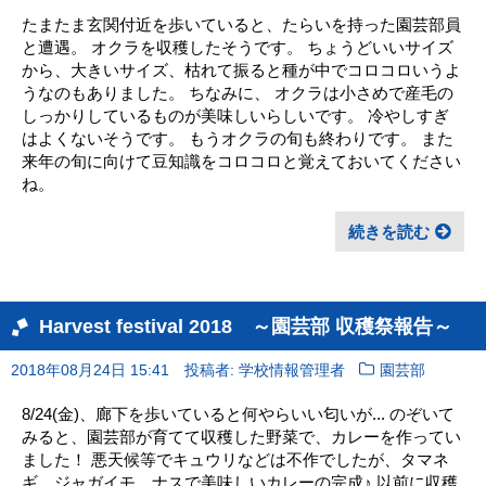
たまたま玄関付近を歩いていると、たらいを持った園芸部員
と遭遇。 オクラを収穫したそうです。 ちょうどいいサイズ
から、大きいサイズ、枯れて振ると種が中でコロコロいうよ
うなのもありました。 ちなみに、 オクラは小さめで産毛の
しっかりしているものが美味しいらしいです。 冷やしすぎ
はよくないそうです。 もうオクラの旬も終わりです。 また
来年の旬に向けて豆知識をコロコロと覚えておいてください
ね。
続きを読む
Harvest festival 2018 ～園芸部 収穫祭報告～
2018年08月24日 15:41
投稿者: 学校情報管理者
園芸部
8/24(金)、廊下を歩いていると何やらいい匂いが... のぞいて
みると、園芸部が育てて収穫した野菜で、カレーを作ってい
ました！ 悪天候等でキュウリなどは不作でしたが、タマネ
ギ、ジャガイモ、ナスで美味しいカレーの完成♪ 以前に収穫