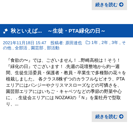
続きを読む
秋といえば... ～生徒・PTA緑化の日～
,
,
,
2021年11月18日 15:47
投稿者: 原田達也
1年
2年
3年
そ
,
,
,
の他
全部活
園芸部
部活動
『食欲の〜』では、ございません！ ..野崎高校は！そう！
『緑化の日』でございます！ .先週の花壇整地から約一週
間、生徒生活委員・保護者・教員・卒業生で多種類の花々を
植栽しました。 各クラス8株ずつのカラフルなビオラ、PTA
エリアにはパンジーやクリスマスローズなどの可憐さを、
園芸部エリアにはいちご・キャベツなどの季節の野菜中心
に、 . 生徒会エリアには NOZAKIの『Ｎ』を葉牡丹で型取
り、...
続きを読む