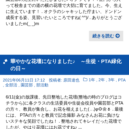
って校舎までの道の横の花壇で大切に育てました。今、生え
に生えています！ . オクラのシャキッした佇まい、ドンドン
成長する姿、見習いたいところですね( ^^)/ . ありがとうござ
いましたm(_ _)m
続きを読む
華やかな花壇になりました♪ ～生徒・PTA緑化
の日～
,
,
,
2021年06月11日 17:12
投稿者: 原田達也
1年
2年
3年
PTA
,
,
,
全部活
園芸部
部活動
6/11(金)の放課後、先日整地した花壇(整地の時のブログはコ
チラから)に各クラスの生活委員や生徒会役員や園芸部とPTA
の方々、教員が集合し、お花を植えました( . .)φ🌻🌼🌷 . 最後
には、 PTAの方々と教員で記念撮影 みなさんお花に負けな
いステキな笑顔でしたね！ . 整地されてキレイだった花壇で
したが、やはり花壇にはお花ですね♪ ...