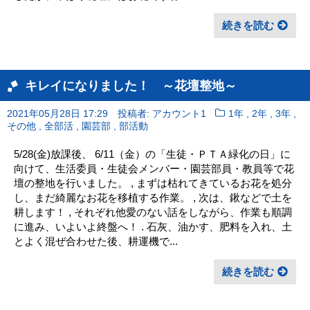
続きを読む
キレイになりました！ ～花壇整地～
,
,
,
2021年05月28日 17:29
投稿者: アカウント1
1年
2年
3年
,
,
,
その他
全部活
園芸部
部活動
5/28(金)放課後、 6/11（金）の「生徒・ＰＴＡ緑化の日」に
向けて、生活委員・生徒会メンバー・園芸部員・教員等で花
壇の整地を行いました。 , まずは枯れてきているお花を処分
し、まだ綺麗なお花を移植する作業。 , 次は、鍬などで土を
耕します！ , それぞれ他愛のない話をしながら、作業も順調
に進み、いよいよ終盤へ！ . 石灰、油かす、肥料を入れ、土
とよく混ぜ合わせた後、耕運機で...
続きを読む