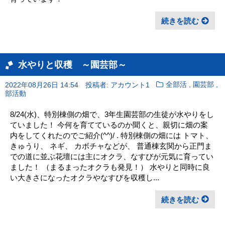
続きを読む
水やりと収穫 ～園芸部～
,
,
2022年08月26日 14:54
投稿者: アカウント1
全部活
園芸部
部活動
8/24(水)、特別棟側の畑で、3年生園芸部の生徒が水やりをし
ていました！ 今何を育てているのか聞くと、親切に畑の案
内をしてくれたのでご紹介(^^)/ . 特別棟側の畑には トマト、
きゅうり、 ネギ、 カボチャなどが、 普通棟玄関から正門ま
での道に並ぶ花壇には主にオクラ、なすびが元気に育ってい
ました！ （まるまったオクラも発見！） 水やりと同時に良
い大きさになったオクラやなすびを収穫し...
続きを読む