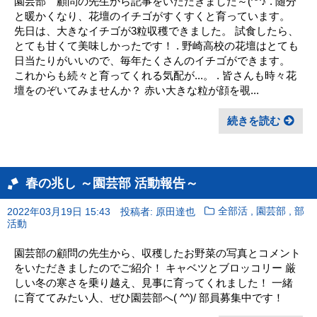
園芸部 顧問の先生から記事をいただきました～(^^♪ . 随分
と暖かくなり、花壇のイチゴがすくすくと育っています。
先日は、大きなイチゴが3粒収穫できました。 試食したら、
とても甘くて美味しかったです！ . 野崎高校の花壇はとても
日当たりがいいので、毎年たくさんのイチゴができます。
これからも続々と育ってくれる気配が...。 . 皆さんも時々花
壇をのぞいてみませんか？ 赤い大きな粒が顔を覗...
続きを読む
春の兆し ～園芸部 活動報告～
,
,
2022年03月19日 15:43
投稿者: 原田達也
全部活
園芸部
部
活動
園芸部の顧問の先生から、収穫したお野菜の写真とコメント
をいただきましたのでご紹介！ キャベツとブロッコリー 厳
しい冬の寒さを乗り越え、見事に育ってくれました！ 一緒
に育ててみたい人、ぜひ園芸部へ( ^^)/ 部員募集中です！