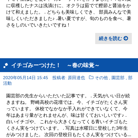
に収穫したナスは浅漬けに、オクラは茹でて鰹節と醤油をか
けて和えました。 . どちらも美味しくでき、 部員みんなで美
味しくいただきました♪ .暑い夏ですが、旬のものを食べ、暑
さをしのいでいきたいですね！
続きを読む
イチゴみーつけた！ ～春の味覚～
,
,
2020年05月14日 15:45
投稿者: 原田達也
その他
園芸部
部
活動
園芸部の先生からいただいた記事です。 . 天気がいい日が続
きますね。 野崎高校の花壇では、今、イチゴがたくさん実
っています。 休校でなかなか手入れができていなくて、今
年はあまり量がとれませんが、味は甘くておいしいです♪ .
白いイチゴや、 これから大きくなってくる青いイチゴもた
くさん実をつけています。 . 写真は水曜日に登校した3年生
がみつけました。 次回の登校日もたくさん実をつけている...