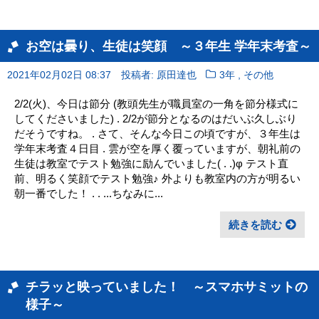
お空は曇り、生徒は笑顔 ～３年生 学年末考査～
,
2021年02月02日 08:37
投稿者: 原田達也
3年
その他
2/2(火)、今日は節分 (教頭先生が職員室の一角を節分様式に
してくださいました) . 2/2が節分となるのはだいぶ久しぶり
だそうですね。 . さて、そんな今日この頃ですが、３年生は
学年末考査４日目 . 雲が空を厚く覆っていますが、朝礼前の
生徒は教室でテスト勉強に励んでいました( . .)φ テスト直
前、明るく笑顔でテスト勉強♪ 外よりも教室内の方が明るい
朝一番でした！ . . ...ちなみに...
続きを読む
チラッと映っていました！ ～スマホサミットの
様子～