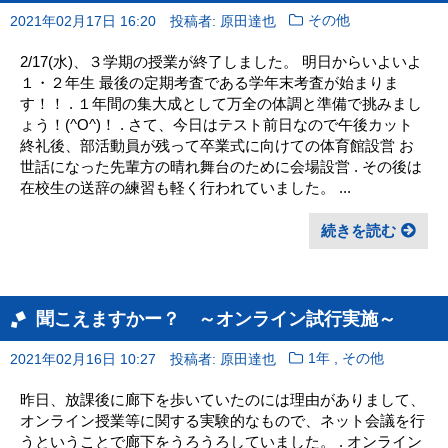
2021年02月17日 16:20
投稿者: 原田達也
その他
2/17(水)、３学期の授業が終了しました。 明日からいよいよ
１・２年生 最後の定期考査である学年末考査が始まりま
す！！ . １年間の集大成として万全の体調と準備で挑みまし
ょう！(^O^)！ . さて、今日はテスト前日なので午後カット
終礼後、部活動員が残って卒業式に向けての体育館設営 お
世話になった先輩方の晴れ舞台のために会場設営 . その後は
在校生の送辞の練習も軽く行われていました。 ...
続きを読む
聞こえますかー？ ～オンライン試行実施～
,
2021年02月16日 10:27
投稿者: 原田達也
1年
その他
昨日、放課後に廊下を歩いていたのには理由がありまして、
オンライン授業等に関する実験的なもので、ネット会議を行
うということで廊下をうろうろしていました。 . オンライン