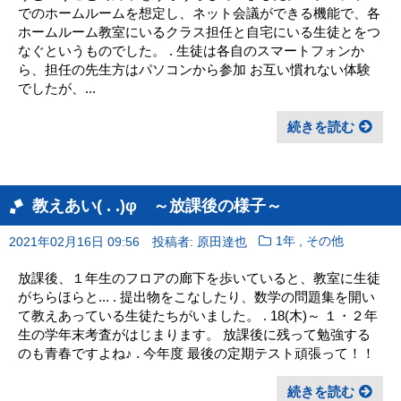
でのホームルームを想定し、ネット会議ができる機能で、各
ホームルーム教室にいるクラス担任と自宅にいる生徒とをつ
なぐというものでした。 . 生徒は各自のスマートフォンか
ら、担任の先生方はパソコンから参加 お互い慣れない体験
でしたが、...
続きを読む
教えあい( . .)φ ～放課後の様子～
,
2021年02月16日 09:56
投稿者: 原田達也
1年
その他
放課後、１年生のフロアの廊下を歩いていると、教室に生徒
がちらほらと... . 提出物をこなしたり、数学の問題集を開い
て教えあっている生徒たちがいました。 . 18(木)～ １・２年
生の学年末考査がはじまります。 放課後に残って勉強する
のも青春ですよね♪ . 今年度 最後の定期テスト頑張って！！
続きを読む