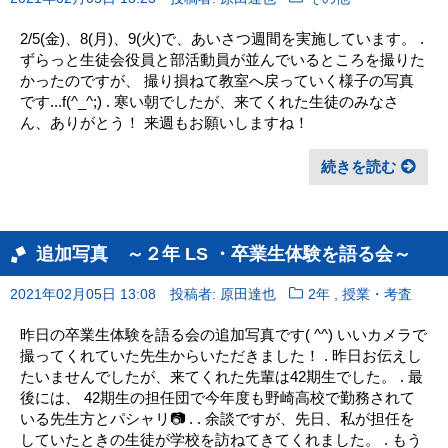
2/5(金)、8(月)、9(火)で、あいさつ週間を実施しています。 .
ずらっと生徒会役員と部活動員が並んでいるところを撮りた
かったのですが、 撮り損ねて教室へ戻っていく様子の写真
です...f(^_^;) . 寒い朝でしたが、来てくれた生徒のみなさ
ん、ありがとう！ 来週もお願いしますね！
続きを読む
追加写真 ～２年 LS ・卒業生体験を語る会～
,
2021年02月05日 13:08
投稿者: 原田達也
2年
授業・考査
昨日の卒業生体験を語る会の追加写真です( ^^) いいカメラで
撮ってくれていた先生からいただきました！ . 昨日お伝えし
たいませんでしたが、来てくれた先輩は42期生でした。 . 最
後には、 42期生の担任団で今年度も野崎高校で勤務されて
いる先生方とパシャリ📷 . . 余談ですが、先日、私が担任を
していたときの生徒が学校を訪ねてきてくれました。 . もう