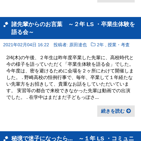
諸先輩からのお言葉 ～２年 LS ・卒業生体験を
語る会～
,
2021年02月04日 16:22
投稿者: 原田達也
2年
授業・考査
2/4(木)の午後、２年生は昨年度卒業した先輩に、高校時代と
今の様子を語っていただく「卒業生体験を語る会」でした。
今年度は、密を避けるために会場を２ヶ所にわけて開催しま
した。 . 野崎高校の恒例行事で、毎年、卒業して１年経たな
い先輩方をお招きして、貴重なお話をしていただいていま
す。 実習等の都合で来校できなかった先輩は動画での出演
でした。 . 在学中はまだまだ子どもっぽさ...
続きを読む
秘境で迷子になったら... ～１年 LS ・コミュニ