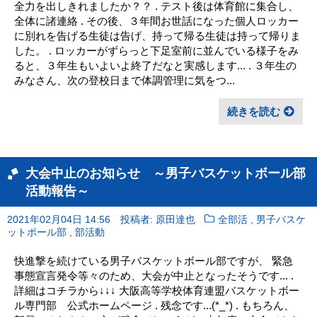
全力を出しきれましたか？？ . テスト後は体育館に集合し、
全体に諸連絡 . その後、３年間お世話になった個人ロッカー
に別れを告げる生徒は告げ、持って帰る生徒は持って帰りま
した。 . ロッカーがずらっと下足室前に並んでいる様子をみ
ると、３年生もいよいよ終了だなと実感します... . ３年生の
みなさん、次の登校日まで体調管理に気をつ...
続きを読む
大会中止のお知らせ ～男子バスケットボール部
活動報告～
,
2021年02月04日 14:56
投稿者: 原田達也
全部活
男子バスケ
,
ットボール部
部活動
快進撃を続けている男子バスケットボール部ですが、 緊急
事態宣言発令等々のため、大会が中止となったそうです... .
詳細はコチラから↓↓↓ 大阪高等学校体育連盟バスケットボー
ル専門部 公式ホームページ . 残念です...(*_*) . もちろん、