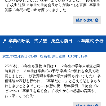
. 在校生 送辞 ２年生の生徒会長から力強い送る言葉 . 卒業生
答辞 ３年間の思い出が蘇ってきました...
続きを読む
卒業の呼吸 弐ノ型 巣立ち前日 ～卒業式 予行
～
,
2021年02月25日 09:40
投稿者: 原田達也
3年
行事
2/25(木)、３年生も登校 今日は１・２年生の学年末考査と同
時並行で、 ３年生は卒業式の予行 卒業式の流れを全員で確
認しました。 . 校歌斉唱や卒業の歌の練習も行いました♪ . 各
種連絡や表彰も行われ、「卒業だな～」と思える悲しきもう
れしきひとときでした... . 休憩の後、毎年恒例、生徒会プレ
ゼンツの「卒業生を送る会」 在校生からの感謝の言葉や、
お世話になった先生...