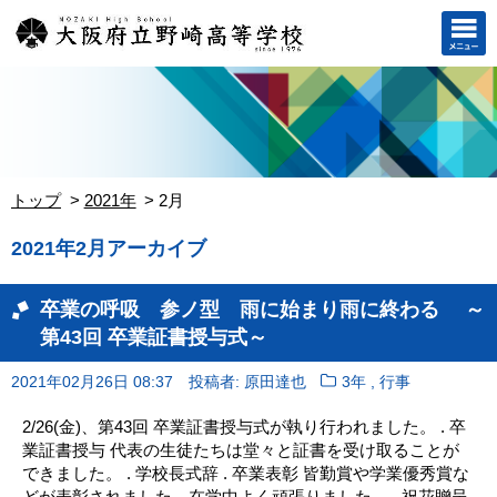
トップ
2021年
2月
2021年2月アーカイブ
卒業の呼吸 参ノ型 雨に始まり雨に終わる ～
第43回 卒業証書授与式～
,
2021年02月26日 08:37
投稿者: 原田達也
3年
行事
2/26(金)、第43回 卒業証書授与式が執り行われました。 . 卒
業証書授与 代表の生徒たちは堂々と証書を受け取ることが
できました。 . 学校長式辞 . 卒業表彰 皆勤賞や学業優秀賞な
どが表彰されました。在学中よく頑張りました。 . 祝花贈呈