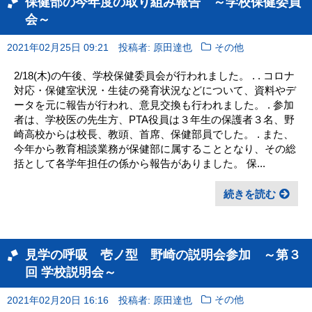
保健部の今年度の取り組み報告 ～学校保健委員
会～
2021年02月25日 09:21
投稿者: 原田達也
その他
2/18(木)の午後、学校保健委員会が行われました。 . . コロナ
対応・保健室状況・生徒の発育状況などについて、資料やデ
ータを元に報告が行われ、意見交換も行われました。 . 参加
者は、学校医の先生方、PTA役員は３年生の保護者３名、野
崎高校からは校長、教頭、首席、保健部員でした。 . また、
今年から教育相談業務が保健部に属することとなり、その総
括として各学年担任の係から報告がありました。 保...
続きを読む
見学の呼吸 壱ノ型 野崎の説明会参加 ～第３
回 学校説明会～
2021年02月20日 16:16
投稿者: 原田達也
その他