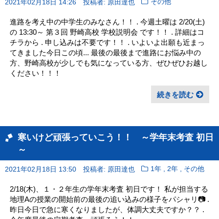
2021年02月18日 14:26
投稿者: 原田達也
その他
進路を考え中の中学生のみなさん！！ . 今週土曜は 2/20(土)
の 13:30～ 第３回 野崎高校 学校説明会 です！！ . 詳細はコ
チラから . 申し込みは不要です！！ . いよいよ出願も近まっ
てきました今日この頃... 最後の最後まで進路にお悩み中の
方、野崎高校が少しでも気になっている方、ぜひぜひお越し
ください！！！
続きを読む
寒いけど頑張っていこう！！ ～学年末考査 初日
～
,
,
2021年02月18日 13:50
投稿者: 原田達也
1年
2年
その他
2/18(木)、１・２年生の学年末考査 初日です！ 私が担当する
地理Aの授業の開始前の最後の追い込みの様子をパシャリ📷 .
昨日今日で急に寒くなりましたが、体調大丈夫ですか？？ .