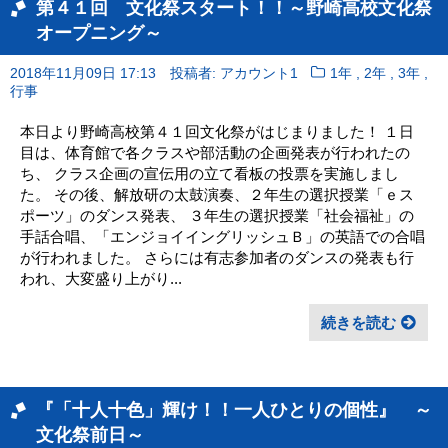
第４１回 文化祭スタート！！～野崎高校文化祭
オープニング～
,
,
,
2018年11月09日 17:13
投稿者: アカウント1
1年
2年
3年
行事
本日より野崎高校第４１回文化祭がはじまりました！ １日
目は、体育館で各クラスや部活動の企画発表が行われたの
ち、 クラス企画の宣伝用の立て看板の投票を実施しまし
た。 その後、解放研の太鼓演奏、２年生の選択授業「ｅス
ポーツ」のダンス発表、 ３年生の選択授業「社会福祉」の
手話合唱、「エンジョイイングリッシュＢ」の英語での合唱
が行われました。 さらには有志参加者のダンスの発表も行
われ、大変盛り上がり...
続きを読む
『「十人十色」輝け！！一人ひとりの個性』 ～
文化祭前日～