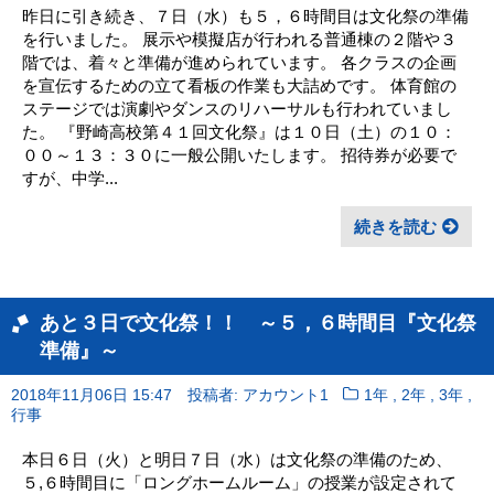
昨日に引き続き、７日（水）も５，６時間目は文化祭の準備
を行いました。 展示や模擬店が行われる普通棟の２階や３
階では、着々と準備が進められています。 各クラスの企画
を宣伝するための立て看板の作業も大詰めです。 体育館の
ステージでは演劇やダンスのリハーサルも行われていまし
た。 『野崎高校第４１回文化祭』は１０日（土）の１０：
００～１３：３０に一般公開いたします。 招待券が必要で
すが、中学...
続きを読む
あと３日で文化祭！！ ～５，６時間目『文化祭
準備』～
,
,
,
2018年11月06日 15:47
投稿者: アカウント1
1年
2年
3年
行事
本日６日（火）と明日７日（水）は文化祭の準備のため、
５,６時間目に「ロングホームルーム」の授業が設定されて