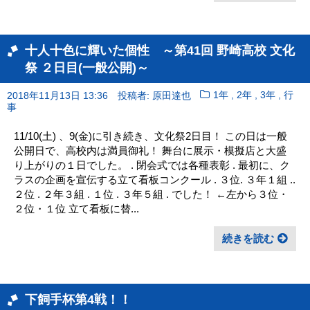
十人十色に輝いた個性 ～第41回 野崎高校 文化
祭 ２日目(一般公開)～
,
,
,
2018年11月13日 13:36
投稿者: 原田達也
1年
2年
3年
行
事
11/10(土) 、9(金)に引き続き、文化祭2日目！ この日は一般
公開日で、高校内は満員御礼！ 舞台に展示・模擬店と大盛
り上がりの１日でした。 . 閉会式では各種表彰 . 最初に、ク
ラスの企画を宣伝する立て看板コンクール . ３位. ３年１組 ..
２位 . ２年３組 . １位 . ３年５組 . でした！ ←左から３位・
２位・１位 立て看板に替...
続きを読む
下飼手杯第4戦！！