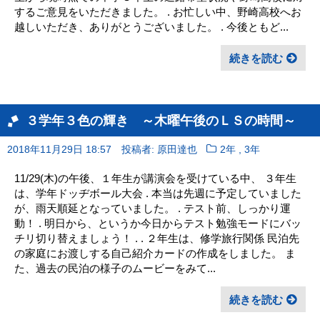
するご意見をいただきました。 . お忙しい中、野崎高校へお
越しいただき、ありがとうございました。 . 今後ともど...
続きを読む
３学年３色の輝き ～木曜午後のＬＳの時間～
,
2018年11月29日 18:57
投稿者: 原田達也
2年
3年
11/29(木)の午後、１年生が講演会を受けている中、 ３年生
は、学年ドッヂボール大会 . 本当は先週に予定していました
が、雨天順延となっていました。 . テスト前、しっかり運
動！ . 明日から、というか今日からテスト勉強モードにバッ
チリ切り替えましょう！ . . ２年生は、修学旅行関係 民泊先
の家庭にお渡しする自己紹介カードの作成をしました。 ま
た、過去の民泊の様子のムービーをみて...
続きを読む