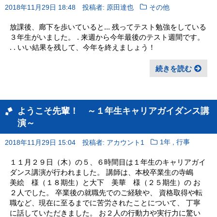
2018年11月29日 18:48
投稿者: 原田達也
その他
放課後、廊下を歩いていると... 残ってテスト勉強をしている
３年生がいました。 . 来週から今年最後のテスト週間です。
. . いい結果を残して、今年を終えましょう！
続きを読む
ようこそ先輩！ ～１年生キャリアガイダンス講
演～
,
2018年11月29日 15:04
投稿者: アカウント1
1年
行事
１１月２９日（木）の５、６時間目は１年生のキャリアガイ
ダンス講演が行われました。 講師は、本校卒業生の寺嶋
美絵 様（１８期生）と大下 美華 様（２５期生）の お
２人でした。 卒業後の就職先でのご経験や、 資格取得や転
職など、現在に至るまでに苦労されたことについて、 丁寧
に話していただきました。 お２人の行動力や実行力に驚い