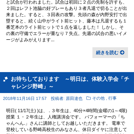
と試合が行われました。試合は初回に２点の先制を許すも、
２回はレフト池脇の好プレーもあり３者凡退で切ることが出
来ました。すると、３回表の攻撃。先頭の森が内野安打で出
塁すると、続く山中がライト前ヒット、藤本は凡退するも１
番芝本のライト前ヒットで１点を返しました！ しかし、そ
の裏の守備でエラーが重なり７失点。先週の試合の悪いイメ
ージがよみがえります...
続きを読む
お待ちしております ～明日は、体験入学会「チ
ャレンジ野崎」～
,
2018年11月16日 17:57
投稿者: 原田達也
その他
行事
明日( 11/17(土) )は、 . ３年生は、40分×4時間(金曜の1～4限)
授業 １・２年生は、人権講演会です。 パフォーマーの「ち
ゃんへん.」さんに講師としてお越しいただきます。 電車で
登校している野崎高校生のみなさん、休日ダイヤに注意して