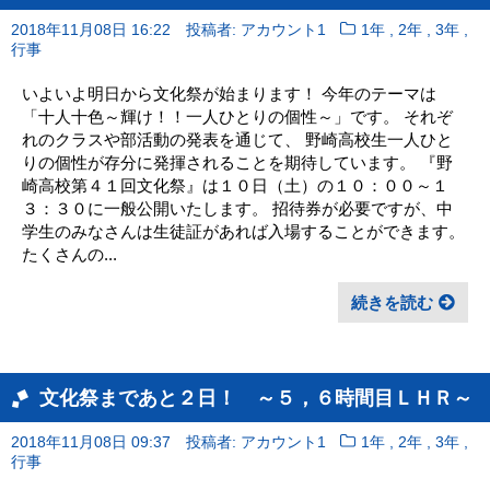
,
,
,
2018年11月08日 16:22
投稿者: アカウント1
1年
2年
3年
行事
いよいよ明日から文化祭が始まります！ 今年のテーマは
「十人十色～輝け！！一人ひとりの個性～」です。 それぞ
れのクラスや部活動の発表を通じて、 野崎高校生一人ひと
りの個性が存分に発揮されることを期待しています。 『野
崎高校第４１回文化祭』は１０日（土）の１０：００～１
３：３０に一般公開いたします。 招待券が必要ですが、中
学生のみなさんは生徒証があれば入場することができます。
たくさんの...
続きを読む
文化祭まであと２日！ ～５，６時間目ＬＨＲ～
,
,
,
2018年11月08日 09:37
投稿者: アカウント1
1年
2年
3年
行事