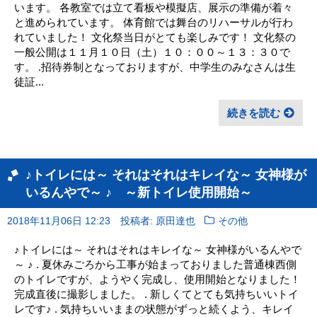
います。 各教室では立て看板や模擬店、展示の準備が着々
と進められています。 体育館では舞台のリハーサルが行わ
れていました！ 文化祭当日がとても楽しみです！ 文化祭の
一般公開は１１月１０日（土）１０：００～１３：３０で
す。 .招待券制となっておりますが、中学生のみなさんは生
徒証...
続きを読む
♪トイレには～ それはそれはキレイな～ 女神様が
いるんやで～ ♪ ～新トイレ使用開始～
2018年11月06日 12:23
投稿者: 原田達也
その他
♪トイレには～ それはそれはキレイな～ 女神様がいるんやで
～ ♪ . 夏休みごろから工事が始まっておりました普通棟西側
のトイレですが、ようやく完成し、使用開始となりました！
完成直後に撮影しました。 . 新しくてとても気持ちいいトイ
レです♪ . 気持ちいいままの状態がずっと続くよう、キレイ