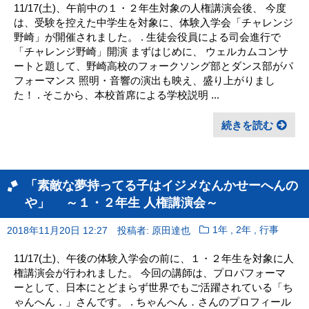
11/17(土)、午前中の１・２年生対象の人権講演会後、 今度
は、受験を控えた中学生を対象に、体験入学会「チャレンジ
野崎」が開催されました。 . 生徒会役員による司会進行で
「チャレンジ野崎」開演 まずはじめに、 ウェルカムコンサ
ートと題して、野崎高校のフォークソング部とダンス部がパ
フォーマンス 照明・音響の演出も映え、盛り上がりまし
た！ . そこから、本校首席による学校説明 ...
続きを読む
「素敵な夢持ってる子はイジメなんかせーへんの
や」 ～１・２年生 人権講演会～
,
,
2018年11月20日 12:27
投稿者: 原田達也
1年
2年
行事
11/17(土)、午後の体験入学会の前に、１・２年生を対象に人
権講演会が行われました。 今回の講師は、プロパフォーマ
ーとして、日本にとどまらず世界でもご活躍されている「ち
ゃんへん．」さんです。 . ちゃんへん．さんのプロフィール