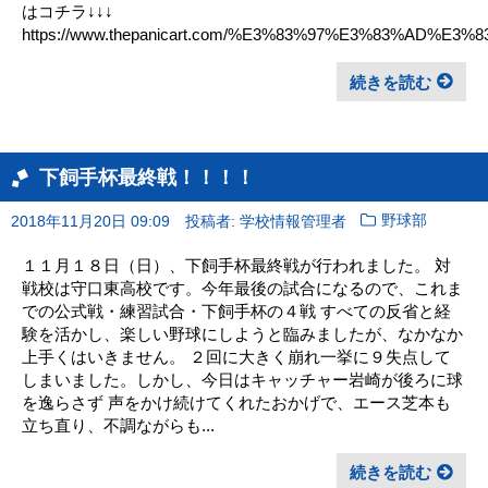
はコチラ↓↓↓
https://www.thepanicart.com/%E3%83%97%E3%83%AD%E3
続きを読む
下飼手杯最終戦！！！！
2018年11月20日 09:09
投稿者: 学校情報管理者
野球部
１１月１８日（日）、下飼手杯最終戦が行われました。 対
戦校は守口東高校です。今年最後の試合になるので、これま
での公式戦・練習試合・下飼手杯の４戦 すべての反省と経
験を活かし、楽しい野球にしようと臨みましたが、なかなか
上手くはいきません。 ２回に大きく崩れ一挙に９失点して
しまいました。しかし、今日はキャッチャー岩崎が後ろに球
を逸らさず 声をかけ続けてくれたおかげで、エース芝本も
立ち直り、不調ながらも...
続きを読む