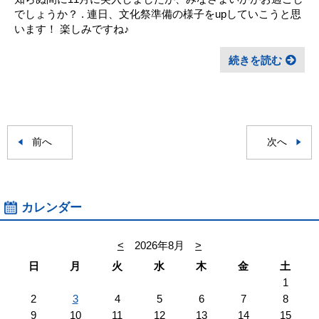
でしょうか？ . 連日、文化祭準備の様子をupしていこうと思
います！ 楽しみですね♪
続きを読む
前へ
次へ
カレンダー
<
2026年8月
>
日
月
火
水
木
金
土
1
2
3
4
5
6
7
8
9
10
11
12
13
14
15