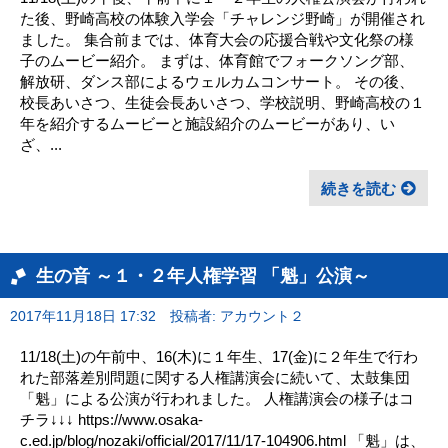
た後、野崎高校の体験入学会「チャレンジ野崎」が開催され
ました。 集合前までは、体育大会の応援合戦や文化祭の様
子のムービー紹介。 まずは、体育館でフォークソング部、
解放研、ダンス部によるウェルカムコンサート。 その後、
校長あいさつ、生徒会長あいさつ、学校説明、野崎高校の１
年を紹介するムービーと施設紹介のムービーがあり、い
ざ、...
続きを読む
生の音 ～１・２年人権学習 「魁」公演～
2017年11月18日 17:32
投稿者: アカウント２
11/18(土)の午前中、16(木)に１年生、17(金)に２年生で行わ
れた部落差別問題に関する人権講演会に続いて、太鼓集団
「魁」による公演が行われました。 人権講演会の様子はコ
チラ↓↓↓ https://www.osaka-
c.ed.jp/blog/nozaki/official/2017/11/17-104906.html 「魁」は、