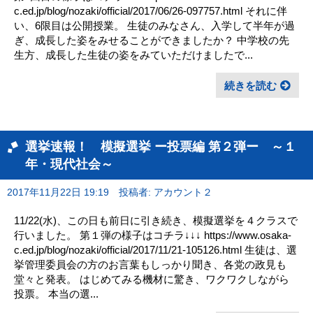
c.ed.jp/blog/nozaki/official/2017/06/26-097757.html それに伴
い、6限目は公開授業。 生徒のみなさん、入学して半年が過
ぎ、成長した姿をみせることができましたか？ 中学校の先
生方、成長した生徒の姿をみていただけましたで...
続きを読む
選挙速報！ 模擬選挙 ー投票編 第２弾ー ～１
年・現代社会～
2017年11月22日 19:19
投稿者: アカウント２
11/22(水)、この日も前日に引き続き、模擬選挙を４クラスで
行いました。 第１弾の様子はコチラ↓↓↓ https://www.osaka-
c.ed.jp/blog/nozaki/official/2017/11/21-105126.html 生徒は、選
挙管理委員会の方のお言葉もしっかり聞き、各党の政見も
堂々と発表。 はじめてみる機材に驚き、ワクワクしながら
投票。 本当の選...