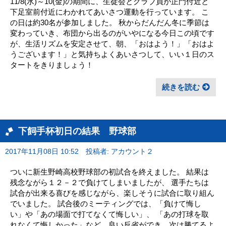
11/8(水)～10(金)の期間に、生徒会とクラブ員が正門付近と
下足室前付近にわかれてあいさつ運動を行っています。 こ
の日は約30名が参加しました。 秋からだんだん冬に季節は
変わっていき、布団から出るのがいやになる今日この頃です
が、生活リズムを安定させて、朝、「おはよう！」「おはよ
うございます！」と気持ちよくあいさつして、いい１日のス
タートをきりましょう！
続きを読む
下飼手杯初日の結果 野球部
2017年11月08日 10:52
投稿者: アカウント２
ついに新生野崎高校野球部の初試合を終えました。 結果は
残念ながら１２－２で負けてしまいましたが、 選手たちは
試合が出来る喜びを感じながら、楽しそうに試合に取り組ん
でいました。 試合後のミーティングでは、「負けて悔し
い」や「あの場面で打てなくて悔しい」、 「あの打球を取
れなくて悔しかった」など、良い反省ができ、次は勝てるよ