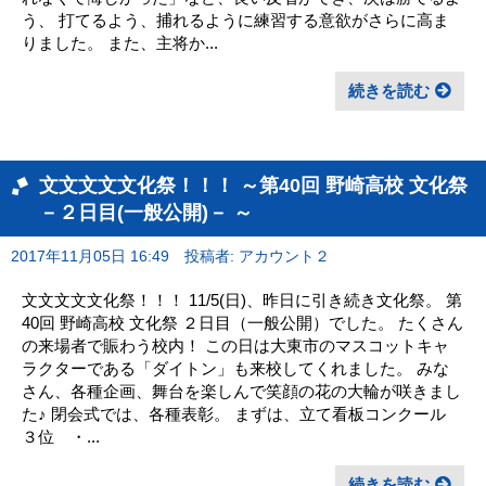
う、 打てるよう、捕れるように練習する意欲がさらに高ま
りました。 また、主将か...
続きを読む
文文文文文化祭！！！ ～第40回 野崎高校 文化祭
－２日目(一般公開)－ ～
2017年11月05日 16:49
投稿者: アカウント２
文文文文文化祭！！！ 11/5(日)、昨日に引き続き文化祭。 第
40回 野崎高校 文化祭 ２日目（一般公開）でした。 たくさん
の来場者で賑わう校内！ この日は大東市のマスコットキャ
ラクターである「ダイトン」も来校してくれました。 みな
さん、各種企画、舞台を楽しんで笑顔の花の大輪が咲きまし
た♪ 閉会式では、各種表彰。 まずは、立て看板コンクール
３位 ・...
続きを読む