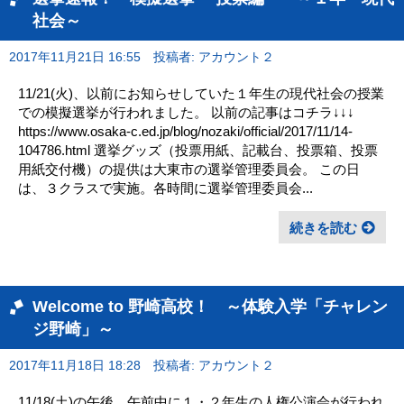
社会～
2017年11月21日 16:55
投稿者: アカウント２
11/21(火)、以前にお知らせしていた１年生の現代社会の授業
での模擬選挙が行われました。 以前の記事はコチラ↓↓↓
https://www.osaka-c.ed.jp/blog/nozaki/official/2017/11/14-
104786.html 選挙グッズ（投票用紙、記載台、投票箱、投票
用紙交付機）の提供は大東市の選挙管理委員会。 この日
は、３クラスで実施。各時間に選挙管理委員会...
続きを読む
Welcome to 野崎高校！ ～体験入学「チャレン
ジ野崎」～
2017年11月18日 18:28
投稿者: アカウント２
11/18(土)の午後、午前中に１・２年生の人権公演会が行われ