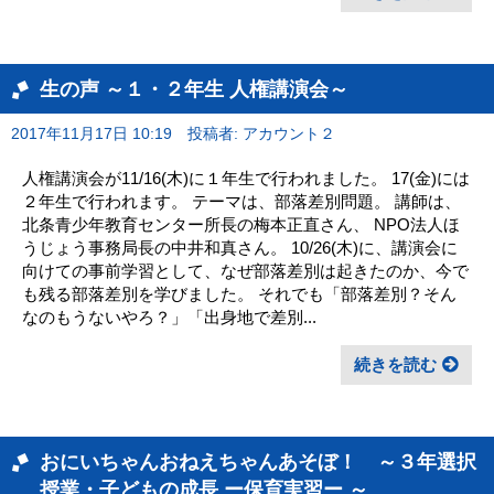
生の声 ～１・２年生 人権講演会～
2017年11月17日 10:19
投稿者: アカウント２
人権講演会が11/16(木)に１年生で行われました。 17(金)には
２年生で行われます。 テーマは、部落差別問題。 講師は、
北条青少年教育センター所長の梅本正直さん、 NPO法人ほ
うじょう事務局長の中井和真さん。 10/26(木)に、講演会に
向けての事前学習として、なぜ部落差別は起きたのか、今で
も残る部落差別を学びました。 それでも「部落差別？そん
なのもうないやろ？」「出身地で差別...
続きを読む
おにいちゃんおねえちゃんあそぼ！ ～３年選択
授業・子どもの成長 ー保育実習ー ～