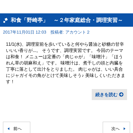
和食「野崎亭」 ～２年家庭総合・調理実習～
2017年11月01日 12:03
投稿者: アカウント２
11/1(水)、調理室前を歩いていると何やら醤油と砂糖の甘辛
いいい香りが...。 そうです、調理実習です。 今回のテーマ
は和食！ メニューは定番の「肉じゃが」「味噌汁」「ほう
れん草の胡麻和え」です。 味噌汁は、煮干しの頭と内臓を
丁寧に落として出汁をとりました。 肉じゃがは、いい具合
にジャガイモの角がとけて美味しそう♪ 美味しくいただきま
す！
続きを読む
前へ
次へ