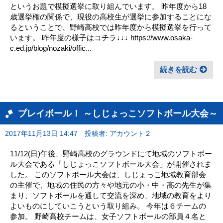
というお題で模擬選挙に取り組んでいます。 昨年度から18
歳選挙権の関係で、現役の高校生が選挙に参加することにな
るということで、野崎高校では昨年度から模擬選挙を行って
います。 昨年度の様子はコチラ↓↓↓ https://www.osaka-
c.ed.jp/blog/nozaki/offic...
続きを読む
プレイボール！ ～しじょっこソフトボール大会～
2017年11月13日 14:47
投稿者: アカウント２
11/12(日)午後、野崎高校のグラウンドにて地域のソフトボー
ル大会である「しじょっこソフトボール大会」が開催されま
した。 このソフトボール大会は、しじょっこ地域教育部会
の主催で、地域の住民の方々や地元の小・中・高の先生が集
まり、ソフトボールを通して交流を深め、地域の教育をより
よいものにしていこうという取り組み。 今年は６チームの
参加。 野崎高校チームは、女子ソフトボールの部員４名と