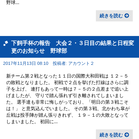
野球...
続きを読む
下飼手杯の報告 大会２・３日目の結果と日程変
更のお知らせ 野球部
2017年11月13日 08:10
投稿者: アカウント２
新チーム第２戦となった１１日の国際大和田戦は １２－５
の敗戦となりました。 初戦で２点を挙げた打線はさらに調
子を上げ、 連打もあって一時は７－５の２点差まで追い上
げましたが、 守りで踏ん張れず引き離されてしまいまし
た。 選手達も非常に悔しがっており、「明日の第３戦こそ
は！」 と意気込んでいました。 その第３戦、北かわち皐が
丘戦は投手陣が踏ん張りきれず、 １９－１の大敗となって
しまいました。 初回に...
続きを読む