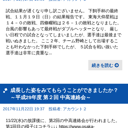
試合結果が遅くなり申し訳ございません。 下飼手杯の最終
戦、１１月１９日（日）の結果報告です。 東海大仰星戦は
１４－０の敗戦、四條畷戦は２６－１の敗戦となりました。
台風の影響もあって最終戦がダブルヘッターとなり、 厳し
い日程での試合となってしまいましたが、選手達は最後まで
戦いぬきました。 ここ２年、チーム野崎として出場するこ
とも叶わなかった下飼手杯でしたが、 ５試合を戦い抜いた
選手達は非常に貴重な...
続きを読む
成長した姿をみてもらうことができましたか？
～平成29年度 第２回 中高連絡会～
2017年11月22日 19:37
投稿者: アカウント２
11/22(水)の放課後に、第2回の中高連絡会が行われました。
第1回目の様子はコチラ↓↓↓ https://www.osaka-