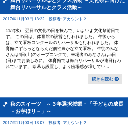
舞台リハーサル③とクラス活動 ～文化祭に向けた
舞台リハーサルとクラス活動～
2017年11月03日 13:22
投稿者: アカウント２
11/2(水)、翌日の文化の日を挟んで、いよいよ文化祭前日で
す。 この日は、体育館の設営も行われました。 午後から
は、立て看板コンクールのリハーサルも行われました。 体
育館にずらっとならんだ個性豊かな立て看板。 生徒のみな
さんは4日(土)のオープニングで、来場者のみなさんは5日
(日)までお楽しみに。 体育館では舞台リハーサルが連日行わ
れています。 暗幕も設置し、より臨場感が増してい...
続きを読む
秋のスイーツ ～３年選択授業・「子どもの成長
－お芋ほり－」～
2017年11月03日 13:07
投稿者: アカウント２